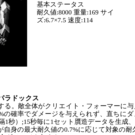
基本ステータス
耐久値:8000 重量:169 サイ
ズ:6.7×7.5 速度:114
パラドックス
少する。敵全体がクリエイト・フォーマーに与
40%の確率でダメージを与えられず、直ちにダ
1秒）;15秒毎に1セット贋造データを生成、
自身の最大耐久値の0.7%に応じて対象の耐