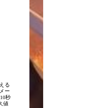
える
メー
10秒
久値