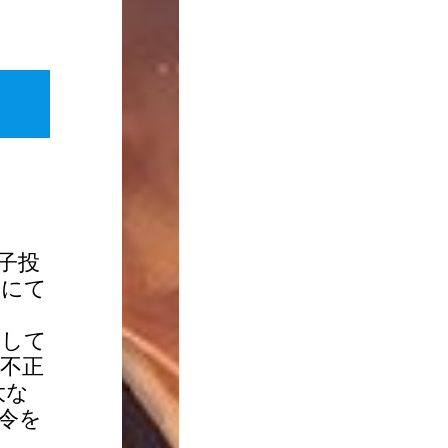
子投
所にて
当して
不正
大な
令を