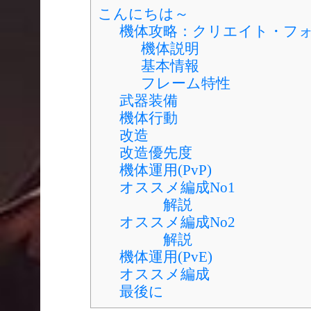
こんにちは～
機体攻略：クリエイト・フ
機体説明
基本情報
フレーム特性
武器装備
機体行動
改造
改造優先度
機体運用(PvP)
オススメ編成No1
解説
オススメ編成No2
解説
機体運用(PvE)
オススメ編成
最後に