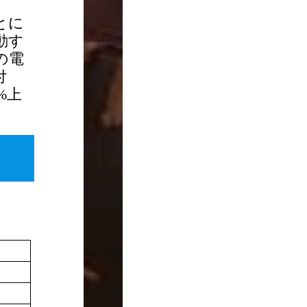
とに
動す
の電
付
%上