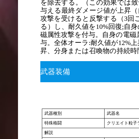
を除去する。（この効果では致
与える最終ダメージ値が上昇（自身
攻撃を受けると反撃する（3回
る）し、耐久値を10%回復;自
磁属性攻撃を付与。自身の電磁
与。全体オーラ:耐久値が12%
昇、分身または召喚物の持続時
武器装備
武器種別
武器名
特殊格闘
クリエイト粒子
解説