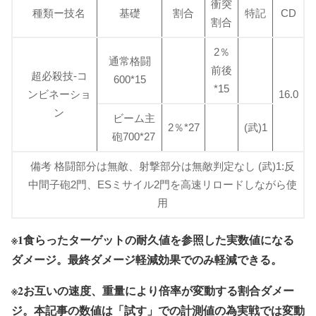
衝突
種類ー技名
基礎
割合
特記
CD
割合
2％
通常格闘
前後
超必殺技-コ
600*15
*15
ンビネーショ
16.0
ン
ビーム主
2％*27
(武)1
砲700*27
備考 格闘部分は無敵、射撃部分は無敵判定なし (武)1:反
中間子砲2門、ESミサイル2門を高速リロードしながら使
用
※1食らったターゲットの耐久値を参照した実数値になる
ダメージ。最終ダメージ軽減効果でのみ軽減できる。
※2お互いの速度、重量により倍率が変動する割合ダメー
ジ。本記事の数値は「試す」での計測値の為実戦では変動