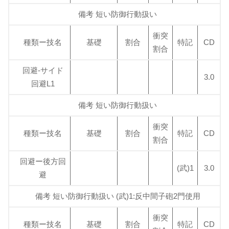
備考 短い防御行動扱い
衝突
種類ー技名
基礎
割合
特記
CD
割合
回避-サイド
3.0
回避L1
備考 短い防御行動扱い
衝突
種類ー技名
基礎
割合
特記
CD
割合
回避ー後方回
(武)1
3.0
避
備考 短い防御行動扱い (武)1:反中間子砲2門使用
衝突
種類ー技名
基礎
割合
特記
CD