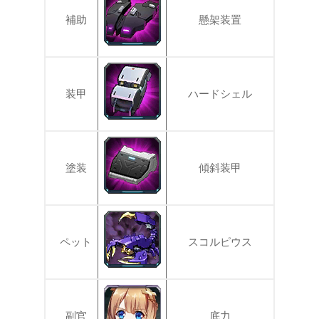
補助
懸架装置
装甲
ハードシェル
塗装
傾斜装甲
ペット
スコルピウス
副官
底力