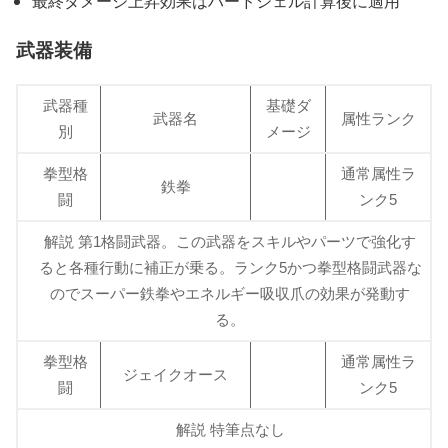
最終ダメージ上昇効果はハードシェル計算後に適用
武器装備
武器種
基礎ダ
武器名
属性ランク
別
メージ
拳型格
通常属性ラ
鉄拳
闘
ンク5
解説 第1格闘武器。この武器をスキルやパーツで強化す
ると各種行動に補正が乗る。ランク5かつ拳型格闘武器な
のでスーパー鉄拳やエネルギー吸収爪の効果が発動す
る。
拳型格
通常属性ラ
ジェイクオース
闘
ンク5
解説 特筆点なし