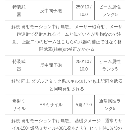
特装武
250*10 /
ビーム属性
反中間子砲
器
10.0
ランク5
解説 発射モーション中は無敵。 メーザー砲斉射、メーザ
ー砲連射で発射されるビームと似ているが別物なので注
意。 上記二つのビームはこちらの武器の補正ではなく格
闘武器(鉄拳)の補正がかかる
特装武
250*10 /
ビーム属性
反中間子砲
器
10.0
ランク5
解説 同上 ダブルアタック系スキル無しでも上記同名武器
と同時発射される
爆射ミ
通常属性ラ
ESミサイル
5発 / 7.0
サイル
ンク5
解説 発射モーション中は無敵。 基礎ダメージ 通常ミサ
イル150+爆発ミサイル400(1発あたり) ヒット時1％*3の