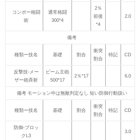
2％
コンボー格闘
通常格闘
前後
2.0
術
300*4
*4
備考
衝突
種類ー技名
基礎
割合
特記
CD
割合
反撃技-メー
ビーム主砲
2％*17
6.0
ザー砲斉射
500*17
備考 モーション中は無敵判定なし 短い防御行動扱い
衝突
種類ー技名
基礎
割合
特記
CD
割合
防御-ブロッ
3.0
クL3