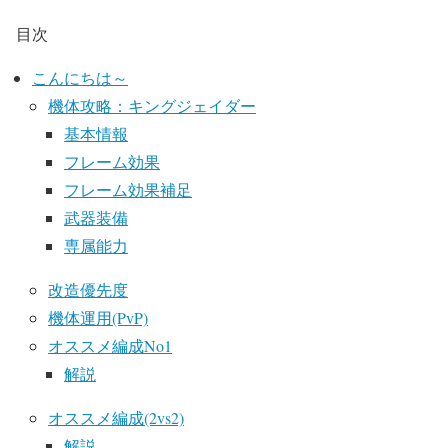
目次
こんにちは～
機体攻略：キングジェイダー
基本情報
フレーム効果
フレーム効果補足
武器装備
専属能力
改造優先度
機体運用(PvP)
オススメ編成No1
解説
オススメ編成(2vs2)
解説