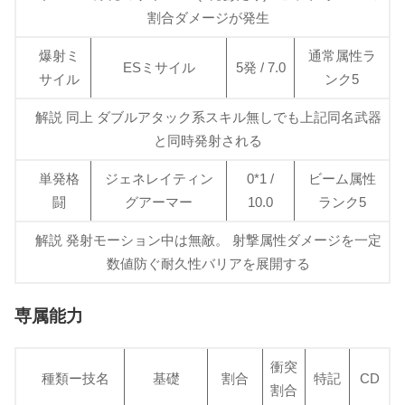
割合ダメージが発生
爆射ミ
通常属性ラ
ESミサイル
5発 / 7.0
サイル
ンク5
解説 同上 ダブルアタック系スキル無しでも上記同名武器
と同時発射される
単発格
ジェネレイティン
0*1 /
ビーム属性
闘
グアーマー
10.0
ランク5
解説 発射モーション中は無敵。 射撃属性ダメージを一定
数値防ぐ耐久性バリアを展開する
専属能力
衝突
種類ー技名
基礎
割合
特記
CD
割合