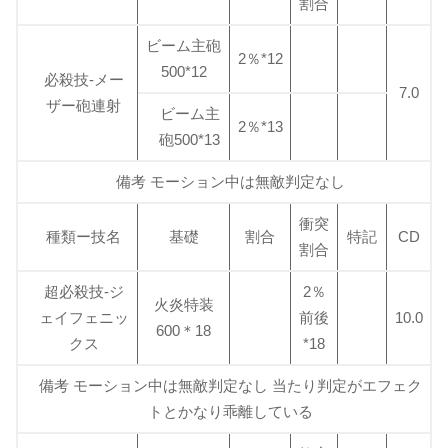
割合
ビーム主砲
2％*12
500*12
必殺技-メー
7.0
ザー砲連射
ビーム主
2％*13
砲500*13
備考 モーション中は無敵判定なし
衝突
種類ー技名
基礎
割合
特記
CD
割合
超必殺技-ジ
2％
火炎特装
ェイフェニッ
前後
10.0
600＊18
クス
*18
備考 モーション中は無敵判定なし 当たり判定がエフェク
トとかなり乖離している