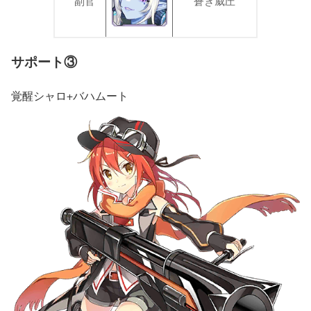
副官
蒼き威圧
サポート
③
覚醒シャロ+バハムート