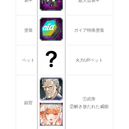
装甲
超大型装甲
塗装
ガイア特殊塗装
ペット
火力UPペット
①武帝
副官
②解き放たれた威能