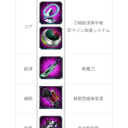
①精鋭演算中枢
コア
②マジン加速システム
銃弾
斬艦刀
補助
精密型緩衝装置