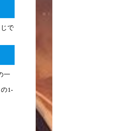
同じで
の一
1-