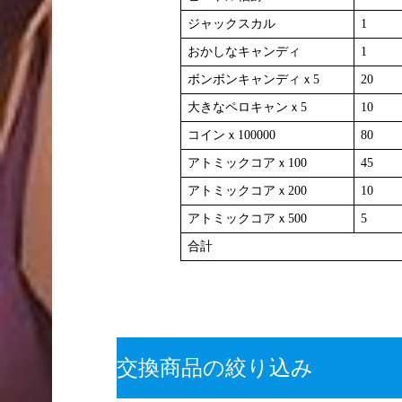
ジャックスカル
1
おかしなキャンディ
1
ボンボンキャンディｘ5
20
大きなペロキャンｘ5
10
コインｘ100000
80
アトミックコアｘ100
45
アトミックコアｘ200
10
アトミックコアｘ500
5
合計
交換商品の絞り込み