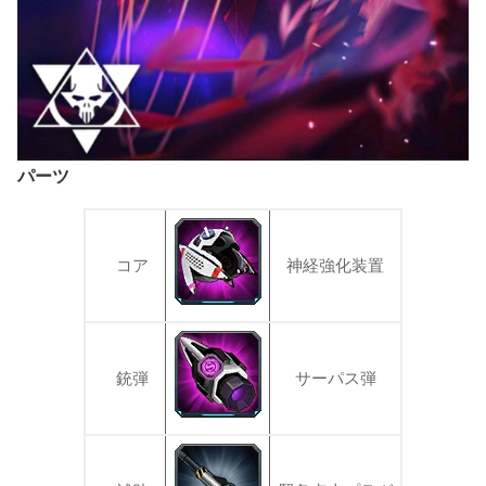
パーツ
コア
神経強化装置
銃弾
サーパス弾