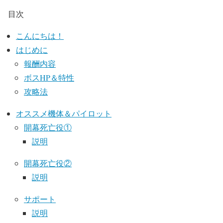
目次
こんにちは！
はじめに
報酬内容
ボスHP＆特性
攻略法
オススメ機体＆パイロット
開幕死亡役①
説明
開幕死亡役②
説明
サポート
説明