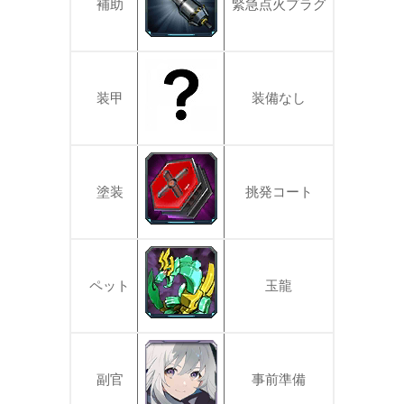
補助
緊急点火プラグ
装甲
装備なし
塗装
挑発コート
ペット
玉龍
副官
事前準備