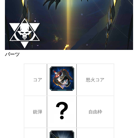
パーツ
コア
怒火コア
銃弾
自由枠