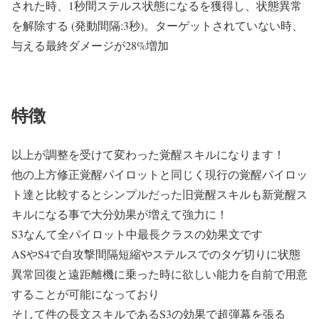
された時、1秒間ステルス状態になるを獲得し、状態異常
を解除する (発動間隔:3秒)。ターゲットされていない時、
与える最終ダメージが28%増加
特徴
以上が調整を受けて変わった覚醒スキルになります！
他の上方修正覚醒パイロットと同じく現行の覚醒パイロッ
ト達と比較するとシンプルだった旧覚醒スキルも新覚醒ス
キルになる事で大分効果が増えて強力に！
S3なんて全パイロット中最長クラスの効果文です
ASやS4で自攻撃間隔短縮やステルスでのタゲ切りに状態
異常回復と遠距離機に乗った時に欲しい能力を自前で用意
することが可能になっており
そして件の長文スキルであるS3の効果で超弾幕を張る