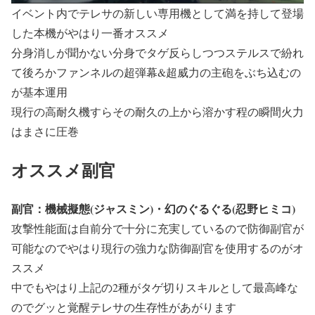
イベント内でテレサの新しい専用機として満を持して登場
した本機がやはり一番オススメ
分身消しが聞かない分身でタゲ反らしつつステルスで紛れ
て後ろかファンネルの超弾幕&超威力の主砲をぶち込むの
が基本運用
現行の高耐久機すらその耐久の上から溶かす程の瞬間火力
はまさに圧巻
オススメ副官
副官：機械擬態(ジャスミン)・幻のぐるぐる(忍野ヒミコ)
攻撃性能面は自前分で十分に充実しているので防御副官が
可能なのでやはり現行の強力な防御副官を使用するのがオ
ススメ
中でもやはり上記の2種がタゲ切りスキルとして最高峰な
のでグッと覚醒テレサの生存性があがります