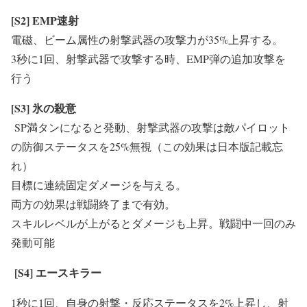
[S2] EMP
速射
電磁、ビーム属性の射撃武器の攻撃力が35%上昇する。
3秒に1回、射撃武器で攻撃する時、EMP弾の追加攻撃を
行う
[S3]
氷の殺意
SP満タンになると発動、射撃武器の攻撃は敵パイロット
の防御ステータスを25%無視（この効果は日本版記載忘
れ）
目標に連続固定ダメージを与える。
両方の効果は戦闘終了まで有効。
スキルレベルが上がるとダメージも上昇。戦闘中一回のみ
発動可能
[S4]
エースキラー
1秒に1回、自身の射撃・反応ステータスを2%上昇し、射