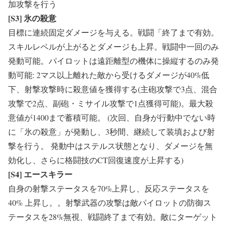
加攻撃を行う
[S3]
氷の殺意
目標に連続固定ダメージを与える。戦闘「終了まで有効。
スキルレベルが上がるとダメージも上昇。戦闘中一回のみ
発動可能。パイロットは遠距離型の機体に操縦するのみ発
動可能: 2マス以上離れた敵から受けるダメージが40%低
下、射撃攻撃時に殺意値を獲得する(主砲攻撃で3点、混合
攻撃で2点、副砲・ミサイル攻撃で1点獲得可能)。最大殺
意値が1400まで蓄積可能。 (次回、自身が行動中でない時
に「氷の殺意」が発動し、3秒間、継続して装填および射
撃を行う。 発動中はステルス状態となり、ダメージを無
効化し、さらに格闘技のCT回復速度が上昇する)
[S4]
エースキラー
自身の射撃ステータスを70%上昇し、反応ステータスを
40% 上昇し。。射撃武器の攻撃は敵パイロットの防御ス
テータスを28%無視、戦闘終了まで有効。敵にターゲット