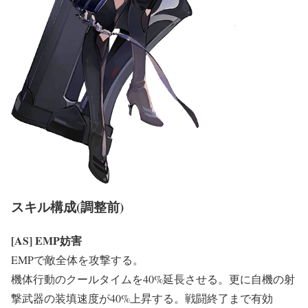
スキル構成(調整前)
[AS] EMP
妨害
EMPで敵全体を攻撃する。
機体行動のクールタイムを40%延長させる。更に自機の射
撃武器の装填速度が40%上昇する。戦闘終了まで有効