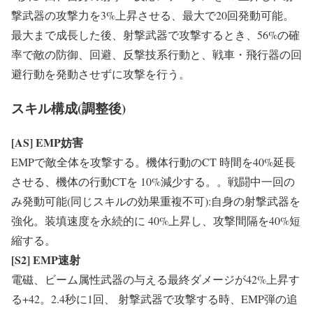
撃武器の攻撃力を3%上昇させる、最大で20回発動可能。
最大まで成長した後、射撃武器で攻撃するとき、56%の確
率で敵の防御、回避、反撃技系行動と、戦車・飛行器の回
避行動を発動させずに攻撃を行う。
スキル構成(調整後)
[AS] EMP
妨害
EMPで敵全体を攻撃する。機体行動のCT 時間を40%延長
させる、機体の行動CTを 10%減少する。。戦闘中一回の
み発動可能(同じスキルの効果重複不可):自身の射撃武器を
強化。装填速度を永続的に 40%上昇し、攻撃間隔を40%短
縮する。
[S2] EMP
速射
電磁、ビーム属性武器の与える最終ダメージが42%上昇す
る+42。2.4秒に1回、 射撃武器で攻撃する時、EMP弾の追