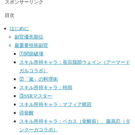
スポンサーリンク
目次
はじめに
副官優先順位
最重要技術副官
①関節破壊
スキル所持キャラ：長宗我部ウェイン（アーマード
ガルコラボ）
②「嵐」の料理術
スキル所持キャラ：時雨
③SSRマスター
スキル所持キャラ：マフィア梶田
④覚醒
スキル所持キャラ：ベカス（覚醒前）、藤原忍（ダ
ンクーガコラボ）