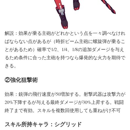
解説：効果が乗る主砲がどれかという点を一々調べなけれ
ばならない点があるが（時折ビーム主砲に螺旋弾が乗るこ
とがあるため）確率で1/2、1/4、1/8の追加ダメージを与え
るため条件に合った主砲を持つなら爆発的な火力を期待で
きる。
②強化狙撃術
効果：銃弾の飛行速度が50増加する。射撃武器は攻撃力が
20%下降するが与える最終ダメージが30%上昇する。戦闘
終了まで有効。スキルを複数回使用しても重ねがけ不可
スキル所持キャラ：シグリッド