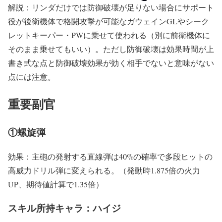
解説：リンダだけでは防御破壊が足りない場合にサポート
役が後衛機体で格闘攻撃が可能なガウェインGLやシーク
レットキーパー・PWに乗せて使われる（別に前衛機体に
そのまま乗せてもいい）。ただし防御破壊は効果時間が上
書き式な点と防御破壊効果が効く相手でないと意味がない
点には注意。
重要副官
①螺旋弾
効果：主砲の発射する直線弾は40%の確率で多段ヒットの
高威力ドリル弾に変えられる。（発動時1.875倍の火力
UP、期待値計算で1.35倍）
スキル所持キャラ：ハイジ