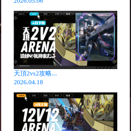
2026.05.06
天頂2vs2攻略...
2026.04.18