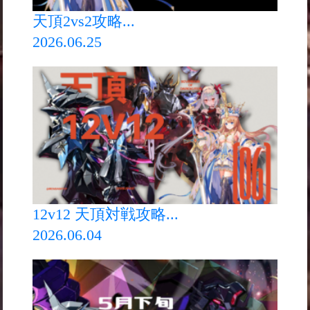
天頂2vs2攻略...
2026.06.25
12v12 天頂対戦攻略...
2026.06.04