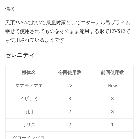
備考
天頂2VS2において鳳凰対策としてエターナル号プライム
乗せて使用されてものをそのまま流用する形で12VS12で
も使用されているようです。
セレニティ
機体名
今回使用数
前回使用数
タマモノマエ
22
New
イザナミ
3
3
閉月
2
3
リリス
2
1
グローイングラ