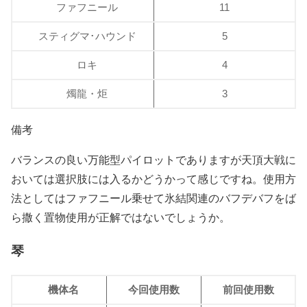
ファフニール
11
スティグマ･ハウンド
5
ロキ
4
燭龍・炬
3
備考
バランスの良い万能型パイロットでありますが天頂大戦に
おいては選択肢には入るかどうかって感じですね。使用方
法としてはファフニール乗せて氷結関連のバフデバフをば
ら撒く置物使用が正解ではないでしょうか。
琴
機体名
今回使用数
前回使用数