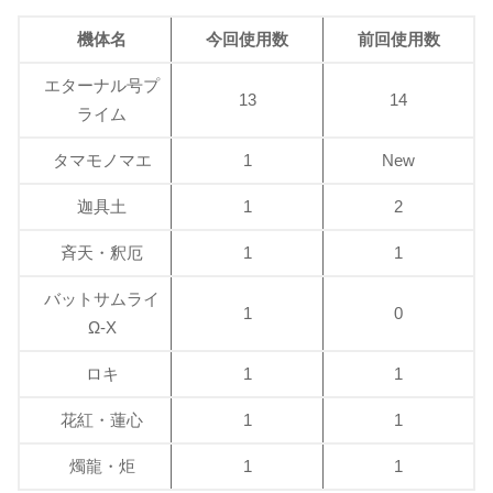
機体名
今回使用数
前回使用数
エターナル号プ
13
14
ライム
タマモノマエ
1
New
迦具土
1
2
斉天・釈厄
1
1
バットサムライ
1
0
Ω-X
ロキ
1
1
花紅・蓮心
1
1
燭龍・炬
1
1