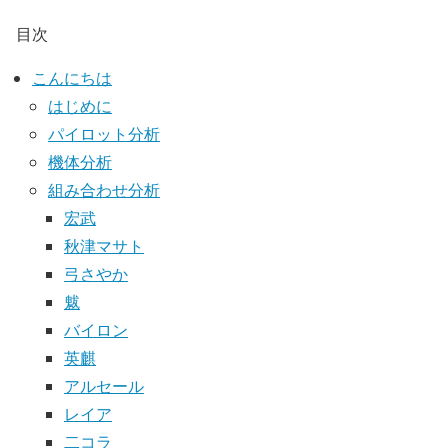
目次
こんにちは
はじめに
パイロット分析
機体分析
組み合わせ分析
宏武
秋津マサト
弓さやか
魃
バイロン
英麒
アルセール
レイア
二コラ