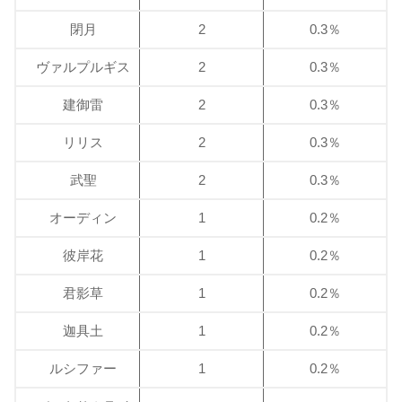
閉月
2
0.3％
ヴァルプルギス
2
0.3％
建御雷
2
0.3％
リリス
2
0.3％
武聖
2
0.3％
オーディン
1
0.2％
彼岸花
1
0.2％
君影草
1
0.2％
迦具土
1
0.2％
ルシファー
1
0.2％