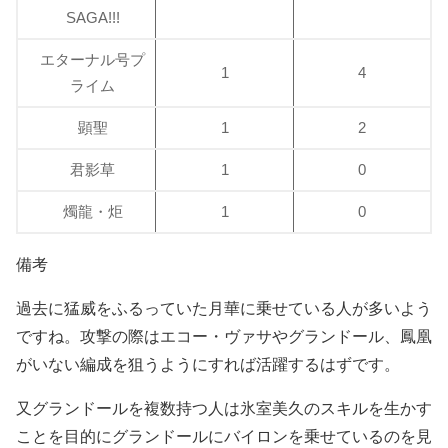
SAGA!!!
エターナル号プ
1
4
ライム
顕聖
1
2
君影草
1
0
燭龍・炬
1
0
備考
過去に猛威をふるっていた月華に乗せている人が多いよう
ですね。攻撃の際はエコー・ヴァサやグランドール、鳳凰
がいない編成を狙うようにすれば活躍するはずです。
又グランドールを複数持つ人は氷室美久のスキルを生かす
ことを目的にグランドールにバイロンを乗せているのを見