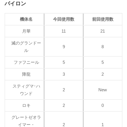
バイロン
機体名
今回使用数
前回使用数
月華
11
21
滅のグランドー
9
8
ル
ファフニール
5
5
降龍
3
2
スティグマ･ハ
2
New
ウンド
ロキ
2
0
グレートゼオラ
イマー・
2
1