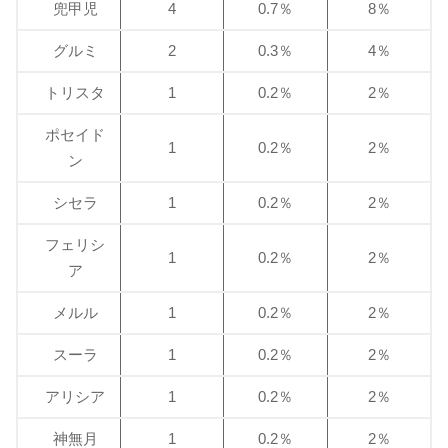
兜甲児
4
0.7％
8％
グルミ
2
0.3％
4％
トリスタ
1
0.2％
2％
ポセイド
1
0.2％
2％
ン
シセラ
1
0.2％
2％
フェリシ
1
0.2％
2％
ア
メルル
1
0.2％
2％
スーラ
1
0.2％
2％
アリシア
1
0.2％
2％
神無月
1
0.2％
2％