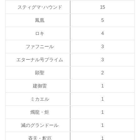
スティグマ･ハウンド
15
鳳凰
5
ロキ
4
ファフニール
3
エターナル号プライム
3
顕聖
2
建御雷
1
ミカエル
1
燭龍・炬
1
滅のグランドール
1
斉天・釈厄
1