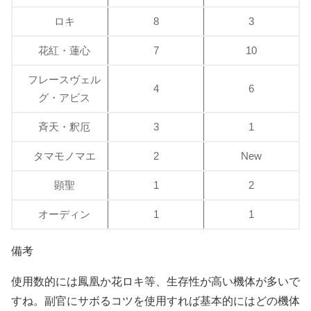
ロキ
8
3
花紅・蓮心
7
10
フレースヴェル
4
6
グ・アビス
斉天・釈厄
3
1
タマモノマエ
2
New
顕聖
1
2
オーディン
1
1
備考
使用数的には鳳凰か花ロキ等、生存性が高い機体が多いで
すね。副官にサボるコツを使用すれば基本的にはどの機体