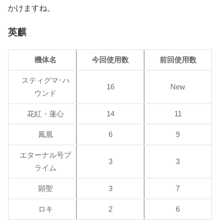
かけますね。
英麒
機体名
今回使用数
前回使用数
スティグマ･ハ
16
New
ウンド
花紅・蓮心
14
11
鳳凰
6
9
エターナル号プ
3
3
ライム
顕聖
3
7
ロキ
2
6