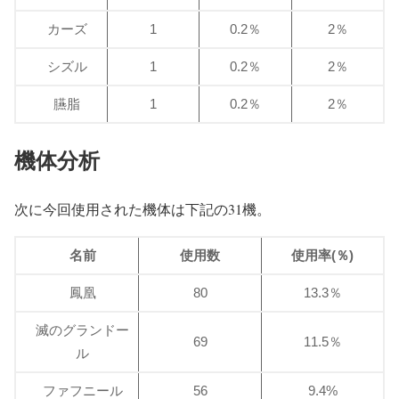
カーズ
1
0.2％
2％
シズル
1
0.2％
2％
臙脂
1
0.2％
2％
機体分析
次に今回使用された機体は下記の31機。
名前
使用数
使用率(％)
鳳凰
80
13.3％
滅のグランドー
69
11.5％
ル
ファフニール
56
9.4%