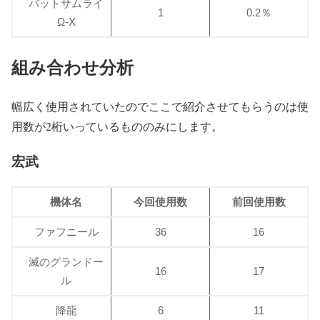
バットサムライ
1
0.2％
Ω-X
組み合わせ分析
幅広く使用されていたのでここで紹介させてもらうのは使
用数が2桁いっているもののみにします。
宏武
機体名
今回使用数
前回使用数
ファフニール
36
16
滅のグランドー
16
17
ル
降龍
6
11