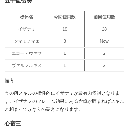
五十嵐命美
機体名
今回使用数
前回使用数
イザナミ
18
28
タマモノマエ
3
New
エコー・ヴァサ
1
2
ヴァルプルギス
1
2
備考
今の所スキルの相性的にイザナミが最有力候補となりま
す。イザナミのフレーム効果にある命魂が貯まればスキル
と相まってかなりの硬さになります。
心宿三