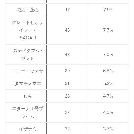
花紅・蓮心
47
7.9%
グレートゼオラ
イマー・
46
7.7％
SAGA!!!
スティグマ･ハ
42
7.0％
ウンド
エコー・ヴァサ
39
6.5％
タマモノマエ
31
5.2%
ロキ
28
4.7％
エターナル号プ
27
4.5％
ライム
イザナミ
22
3.7％