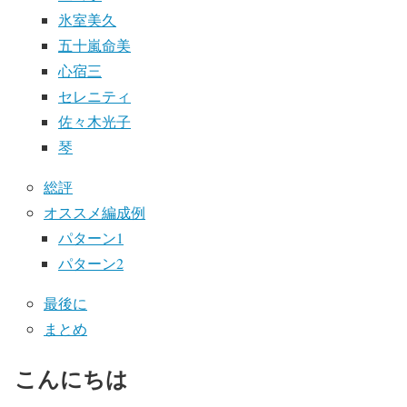
氷室美久
五十嵐命美
心宿三
セレニティ
佐々木光子
琴
総評
オススメ編成例
パターン1
パターン2
最後に
まとめ
こんにちは