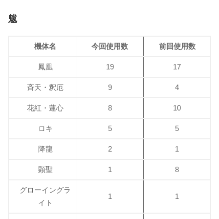
魃
機体名
今回使用数
前回使用数
鳳凰
19
17
斉天・釈厄
9
4
花紅・蓮心
8
10
ロキ
5
5
降龍
2
1
顕聖
1
8
グローイングラ
1
1
イト