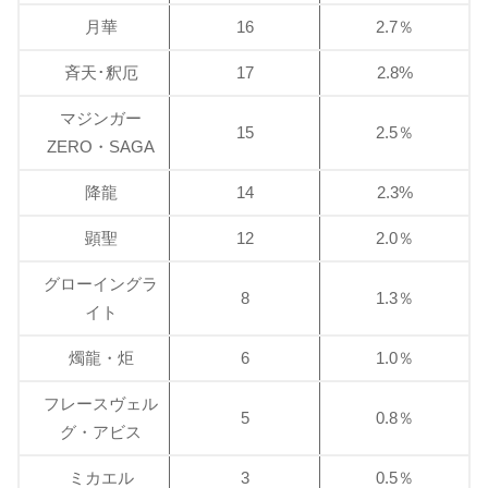
月華
16
2.7％
斉天･釈厄
17
2.8%
マジンガー
15
2.5％
ZERO・SAGA
降龍
14
2.3%
顕聖
12
2.0％
グローイングラ
8
1.3％
イト
燭龍・炬
6
1.0％
フレースヴェル
5
0.8％
グ・アビス
ミカエル
3
0.5％