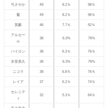
弓さやか
49
8.2％
98％
魃
49
8.2％
98％
英麒
46
7.7％
92％
アルセー
38
6.3%
76%
ル
バイロン
38
6.3％
76％
氷室美久
38
6.3%
76%
ニコラ
38
6.8％
76％
レイア
37
6.2％
74％
セレニテ
32
5.3％
64％
ィ