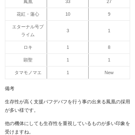
鳳凰
33
27
花紅・蓮心
10
9
エターナル号プ
3
1
ライム
ロキ
1
8
顕聖
1
1
タマモノマエ
1
New
備考
生存性が高く支援バフデバフを行う事の出来る鳳凰の採用
が多い様です。
他の機体にしても生存性を重視しているものが多い印象を
受けますね。