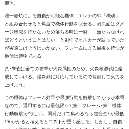
機体。
唯一燃焼による自傷が可能な機体、エレナのS4「機魂」
と組み合わせると爆速で機体行動を回せる。耐久面はダメ
ージ軽減を持たないため落ちる時は一瞬。「当たらなけれ
ばどうということはない」と劇中でオスカーが語っていた
が実際にはそうはいかない、フレームによる回復を持つが
過信は禁物である。
真･朱雀は全ての攻撃が火炎属性のため、火炎根源戦に編
成していける。爆炎剣に対応しているので装備して火力を
上げよう。
この機体はフレーム効果や最強行動を解放してからが本番
なので、運用するには最低限☆7(第二フレーム･第二機体
行動解放)が欲しい。開発だけで集めるなら超合金Σが最低
150かかると考えるとコストが重く感じる。しかし、自傷