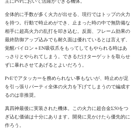
主にPvPにおいて活躍ができる機体。
全体的に手数が多く火力が出せる、現行ではトップの火力
を持つ。行動で時止めができ、止まった時の中で無防備な
相手に超高火力の乱打を叩き込む。反面、フレーム効果の
最終防御アップ込みでも耐久面は優れているとは言えず、
覚醒バイロン＋EN吸収爪をもってしてもやられる時はあ
っさりとやられてしまう。できるだけターゲットを取らせ
ずに暴れさせてあげるとよいだろう。
PvEでアタッカーを務められない事もないが、時止めが足
を引っ張りパーティ全体の火力を下げてしまうので編成す
るのは非推奨。
真四神最後に実装された機体。この火力に超合金Σ50をつ
ぎ込む価値は十分にあります。開発に見かけたら優先的に
作ろう。