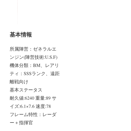
基本情報
所属陣営：ゼネラルエ
ンジン(陣営技術:U.S.F)
機体分類：BM、レアリ
ティ：SSSランク、遠距
離戦向け
基本ステータス
耐久値:6240 重量:89 サ
イズ:6.1×7.6 速度:78
フレーム特性：レーダ
ー＋指揮官