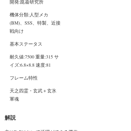
開発:崑崙研究所
機体分類:人型メカ
(BM)、SSS、特製、近接
戦向け
基本ステータス
耐久値:7500 重量:315 サ
イズ:6.8×8.8 速度:81
フレーム特性
天之四霊・玄武＋玄氷
軍魂
解説