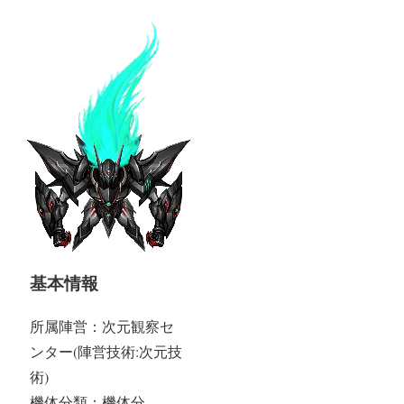
基本情報
所属陣営：次元観察セ
ンター(陣営技術:次元技
術)
機体分類：機体分