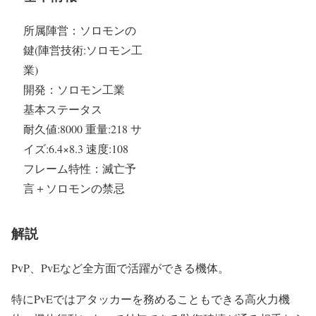
所属陣営：ソロモンの
鍵(陣営技術:ソロモン工
業)
開発：ソロモン工業
基本ステータス
耐久値:8000 重量:218 サ
イズ:6.4×8.3 速度:108
フレーム特性：滅亡予
言＋ソロモンの禁忌
解説
PvP、PvEなど全方面で活躍ができる機体。
特にPvEではアタッカーを務めることもできる高火力機