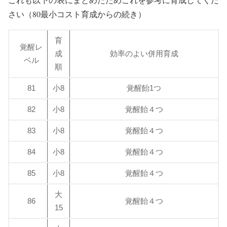
さい（80最小コスト育成からの続き）
育
覚醒レ
成
効率のよい併用育成
ベル
順
81
小8
覚醒飴1つ
82
小8
覚醒飴４つ
83
小8
覚醒飴４つ
84
小8
覚醒飴４つ
85
小8
覚醒飴４つ
大
86
覚醒飴４つ
15