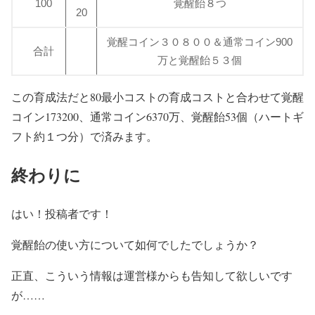
100
覚醒飴８つ
20
覚醒コイン３０８００＆通常コイン900
合計
万と覚醒飴５３個
この育成法だと80最小コストの育成コストと合わせて覚醒
コイン173200、通常コイン6370万、覚醒飴53個（ハートギ
フト約１つ分）で済みます。
終わりに
はい！投稿者です！
覚醒飴の使い方について如何でしたでしょうか？
正直、こういう情報は運営様からも告知して欲しいです
が……