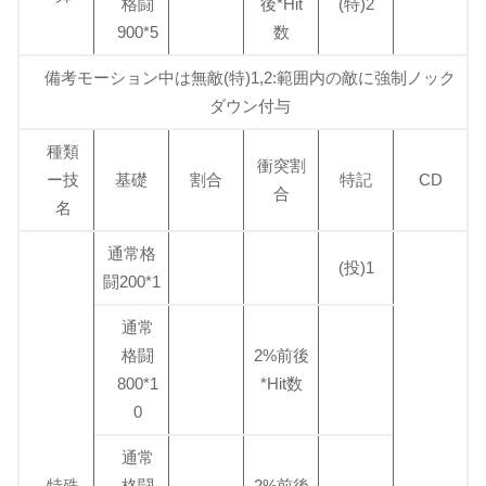
格闘
後*Hit
(特)2
900*5
数
備考モーション中は無敵(特)1,2:範囲内の敵に強制ノック
ダウン付与
種類
衝突割
ー技
基礎
割合
特記
CD
合
名
通常格
(投)1
闘200*1
通常
格闘
2%前後
800*1
*Hit数
0
通常
特殊
格闘
2%前後