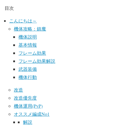
目次
こんにちは～
機体攻略：鎮魔
機体説明
基本情報
フレーム効果
フレーム効果解説
武器装備
機体行動
改造
改造優先度
機体運用(PvP)
オススメ編成No1
解説