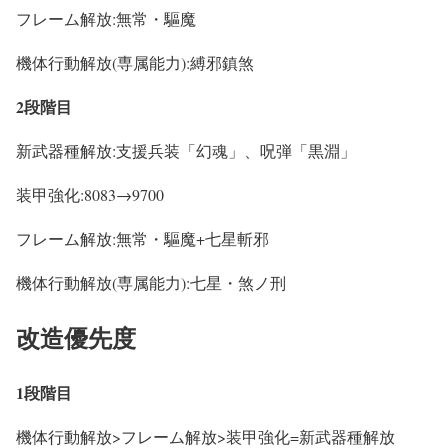
フレーム解放:無常・驅魔
機体行動解放(専属能力):縛邪鎮煞
2段階目
新武器種解放:支援兵装「幻魂」、呪弾「黒淵」
装甲強化:8083→9700
フレーム解放:無常・驅魔+七星斬邪
機体行動解放(専属能力):七星・煞ノ刑
改造優先度
1段階目
機体行動解放>フレーム解放>装甲強化=新武器種解放