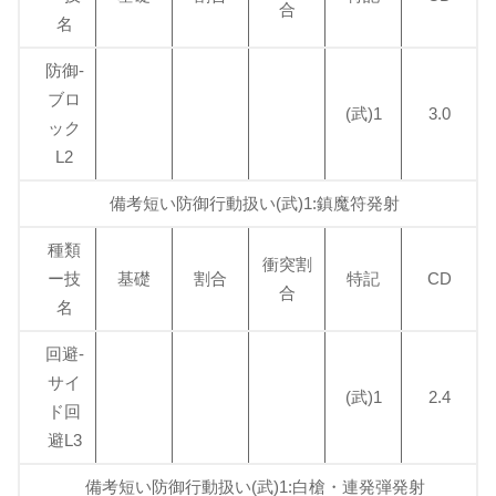
合
名
防御-
ブロ
(武)1
3.0
ック
L2
備考短い防御行動扱い(武)1:鎮魔符発射
種類
衝突割
ー技
基礎
割合
特記
CD
合
名
回避-
サイ
(武)1
2.4
ド回
避L3
備考短い防御行動扱い(武)1:白槍・連発弾発射