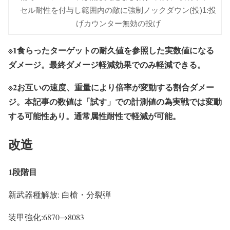
セル耐性を付与し範囲内の敵に強制ノックダウン(投)1:投
げカウンター無効の投げ
※1食らったターゲットの耐久値を参照した実数値になる
ダメージ。最終ダメージ軽減効果でのみ軽減できる。
※2お互いの速度、重量により倍率が変動する割合ダメー
ジ。本記事の数値は「試す」での計測値の為実戦では変動
する可能性あり。通常属性耐性で軽減が可能。
改造
1段階目
新武器種解放: 白槍・分裂弾
装甲強化:6870→8083