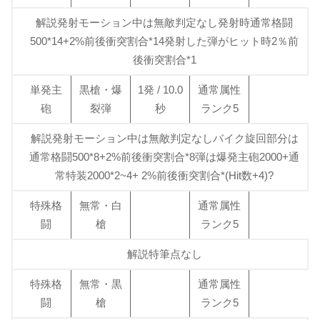
解説発射モーション中は無敵判定なし発射時通常格闘
500*14+2%前後衝突割合*14発射した弾がヒット時2％前
後衝突割合*1
単発主
黒槍・爆
1発 / 10.0
通常属性
砲
裂弾
秒
ランク5
解説発射モーション中は無敵判定なしバイク旋回部分は
通常格闘500*8+2%前後衝突割合*8弾は爆発主砲2000+通
常特装2000*2~4+ 2%前後衝突割合*(Hit数+4)?
特殊格
無常・白
通常属性
闘
槍
ランク5
解説特筆点なし
特殊格
無常・黒
通常属性
闘
槍
ランク5