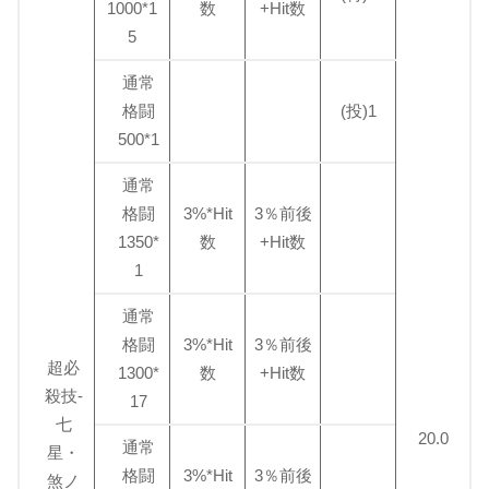
1000*1
数
+Hit数
5
通常
格闘
(投)1
500*1
通常
格闘
3%*Hit
3％前後
1350*
数
+Hit数
1
通常
格闘
3%*Hit
3％前後
超必
1300*
数
+Hit数
殺技-
17
七
20.0
通常
星・
格闘
3%*Hit
3％前後
煞ノ