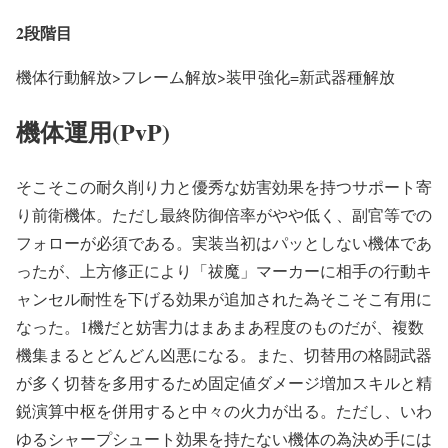
2段階目
機体行動解放>フレーム解放>装甲強化=新武器種解放
機体運用(PvP)
そこそこの耐久削り力と優秀な妨害効果を持つサポート寄
り前衛機体。ただし最終防御倍率がやや低く、副官等での
フォローが必須である。実装当初はパッとしない機体であ
ったが、上方修正により「祓魔」マーカーに相手の行動キ
ャンセル耐性を下げる効果が追加された為そこそこ有用に
なった。1機だと妨害力はまあまあ程度のものだが、複数
機集まるとどんどん凶悪になる。また、切替用の格闘武器
が多く切替を多用するため固定値ダメージ増加スキルと精
鋭演算中枢を併用すると中々の火力が出る。ただし、いわ
ゆるシャープシュート効果を持たない機体の為決め手には