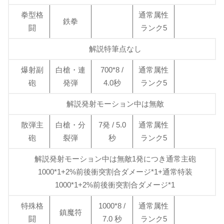
拳型格
通常属性
鉄拳
闘
ランク5
解説特筆点なし
爆射副
白槍・連
700*8 /
通常属性
砲
発弾
4.0秒
ランク5
解説発射モーション中は無敵
散弾主
白槍・分
7発 / 5.0
通常属性
砲
裂弾
秒
ランク5
解説発射モーション中は無敵1発につき通常主砲
1000*1+2%前後衝突割合ダメージ*1+通常特装
1000*1+2%前後衝突割合ダメージ*1
特殊格
1000*8 /
通常属性
鎮魔符
闘
7.0 秒
ランク5