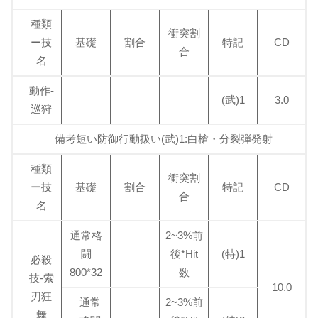
種類
衝突割
ー技
基礎
割合
特記
CD
合
名
動作-
(武)1
3.0
巡狩
備考短い防御行動扱い(武)1:白槍・分裂弾発射
種類
衝突割
ー技
基礎
割合
特記
CD
合
名
通常格
2~3%前
闘
後*Hit
(特)1
必殺
800*32
数
技-索
10.0
刃狂
通常
2~3%前
舞