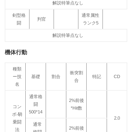
解説特筆点なし
剣型格
通常属性
判官
闘
ランク5
解説特筆点なし
機体行動
種類
衝突割
ー技
基礎
割合
特記
CD
合
名
通常格
2%前後
闘
コン
*Hit数
500*14
ボ-騎
2.0
乗闘
通常
2%前後
法
格闘