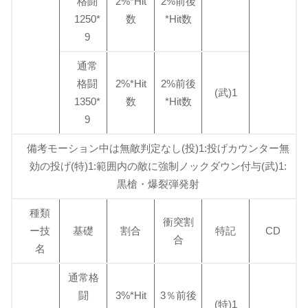
格闘
2%*Hit
2%前後
1250*
数
*Hit数
9
通常
格闘
2%*Hit
2%前後
(武)1
1350*
数
*Hit数
9
備考モーション中は無敵判定なし(投)1:投げカウンター無
効の投げ(特)1:範囲内の敵に強制ノックダウン付与(武)1:
黒槍・爆裂弾発射
種類
衝突割
ー技
基礎
割合
特記
CD
合
名
通常格
闘
3%*Hit
3％前後
(特)1