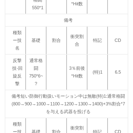
*Hit数
550*1
備考
種類
衝突割
ー技
基礎
割合
特記
CD
合
名
反撃
通常格
技-回
闘
3％前後
(特)1
6.5
旋反
750*6~
*Hit数
撃
?
備考短い防御行動扱いモーション中は無敵(特)1:通常格闘
(800→900→1000→1100→1200→1300→1400)+3%割合*7
を与える武器を投げる
種類
衝突割
ー技
基礎
割合
特記
CD