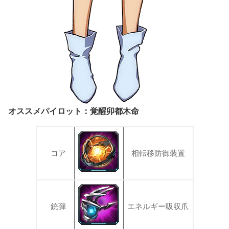
オススメパイロット：覚醒卯都木命
コア
相転移防御装置
銃弾
エネルギー吸収爪