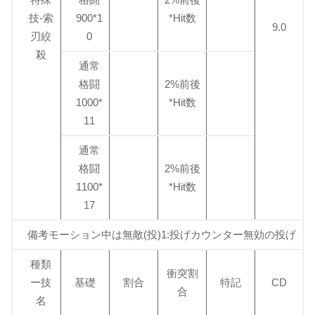
技-索
900*1
*Hit数
9.0
刃絞
0
殺
通常
格闘
2%前後
1000*
*Hit数
11
通常
格闘
2%前後
1100*
*Hit数
17
備考モーション中は無敵(投)1:投げカウンター無効の投げ
種類
衝突割
ー技
基礎
割合
特記
CD
合
名