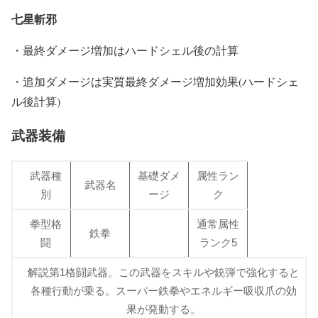
七星斬邪
・最終ダメージ増加はハードシェル後の計算
・追加ダメージは実質最終ダメージ増加効果(ハードシェ
ル後計算)
武器装備
武器種
基礎ダメ
属性ラン
武器名
別
ージ
ク
拳型格
通常属性
鉄拳
闘
ランク5
解説第1格闘武器。この武器をスキルや銃弾で強化すると
各種行動が乗る。スーパー鉄拳やエネルギー吸収爪の効
果が発動する。