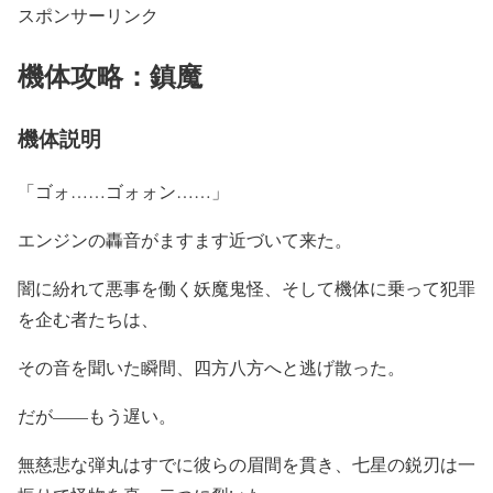
スポンサーリンク
機体攻略：鎮魔
機体説明
「ゴォ……ゴォォン……」
エンジンの轟音がますます近づいて来た。
闇に紛れて悪事を働く妖魔鬼怪、そして機体に乗って犯罪
を企む者たちは、
その音を聞いた瞬間、四方八方へと逃げ散った。
だが——もう遅い。
無慈悲な弾丸はすでに彼らの眉間を貫き、七星の鋭刃は一