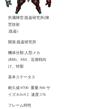
所属陣営:崑崙研究所(陣
営技術
:崑崙)
開発:崑崙研究所
機体分類:人型メカ
(BM)、SSS、近接戦向
け、特製
基本ステータス
耐久値:9700 重量:560 サ
イズ:8.0×9.2 速度:176
フレーム特性