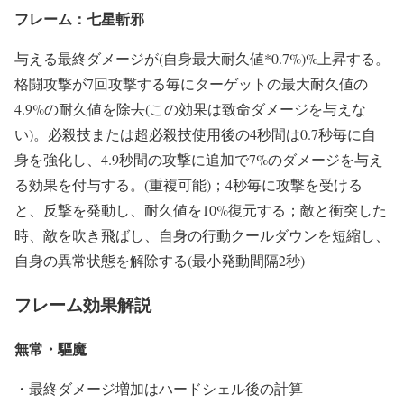
フレーム：七星斬邪
与える最終ダメージが(自身最大耐久値*0.7%)%上昇する。
格闘攻撃が7回攻撃する毎にターゲットの最大耐久値の
4.9%の耐久値を除去(この効果は致命ダメージを与えな
い)。必殺技または超必殺技使用後の4秒間は0.7秒毎に自
身を強化し、4.9秒間の攻撃に追加で7%のダメージを与え
る効果を付与する。(重複可能)；4秒毎に攻撃を受ける
と、反撃を発動し、耐久値を10%復元する；敵と衝突した
時、敵を吹き飛ばし、自身の行動クールダウンを短縮し、
自身の異常状態を解除する(最小発動間隔2秒)
フレーム効果解説
無常・驅魔
・最終ダメージ増加はハードシェル後の計算