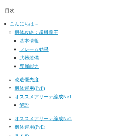
目次
こんにちは～
機体攻略：超機覇王
基本情報
フレーム効果
武器装備
専属能力
改造優先度
機体運用(PvP)
オススメアリーナ編成No1
解説
オススメアリーナ編成No2
機体運用(PvE)
まとめ