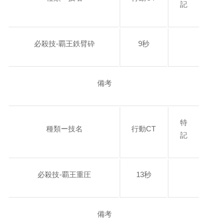
記
必殺技-覇王鉄臂砕
9秒
備考
特
種類ー技名
行動CT
記
必殺技-覇王重圧
13秒
備考