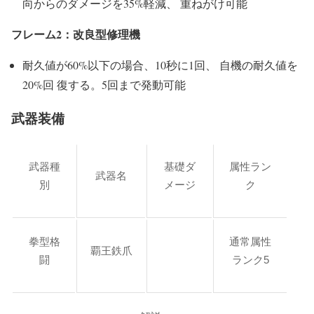
向からのダメージを35%軽減、 重ねがけ可能
フレーム2：改良型修理機
耐久値が60%以下の場合、10秒に1回、 自機の耐久値を
20%回 復する。5回まで発動可能
武器装備
武器種
基礎ダ
属性ラン
武器名
別
メージ
ク
拳型格
通常属性
覇王鉄爪
闘
ランク5