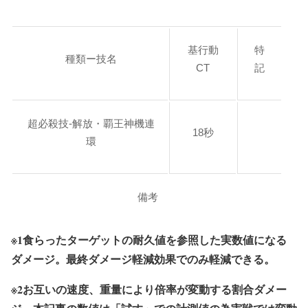
基行動
特
種類ー技名
CT
記
超必殺技-解放・覇王神機連
18秒
環
備考
※1食らったターゲットの耐久値を参照した実数値になる
ダメージ。最終ダメージ軽減効果でのみ軽減できる。
※2お互いの速度、重量により倍率が変動する割合ダメー