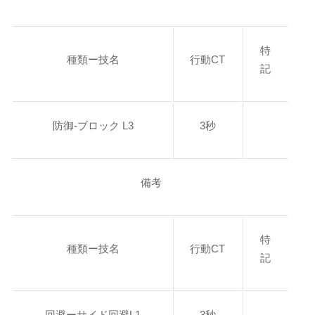
特
種類ー技名
行動CT
記
防御-ブロック L3
3秒
備考
特
種類ー技名
行動CT
記
回避ーサイド回避L1
3秒