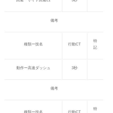
備考
特
種類ー技名
行動CT
記
動作ー高速ダッシュ
3秒
備考
特
種類ー技名
行動CT