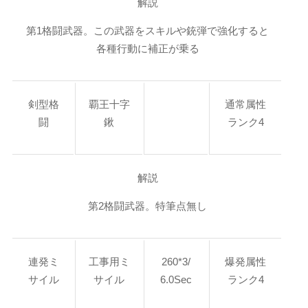
解説
第1格闘武器。この武器をスキルや銃弾で強化すると
各種行動に補正が乗る
剣型格
覇王十字
通常属性
闘
鍬
ランク4
解説
第2格闘武器。特筆点無し
連発ミ
工事用ミ
260*3/
爆発属性
サイル
サイル
6.0Sec
ランク4