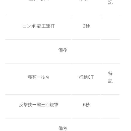
記
コンボ-覇王連打
2秒
備考
特
種類ー技名
行動CT
記
反撃技ー霸王回旋撃
6秒
備考