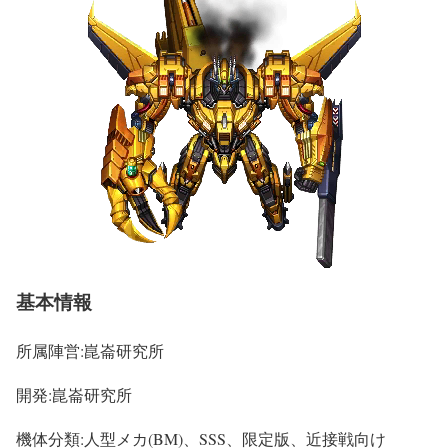
基本情報
所属陣営:崑崙研究所
開発:崑崙研究所
機体分類:人型メカ(BM)、SSS、限定版、近接戦向け