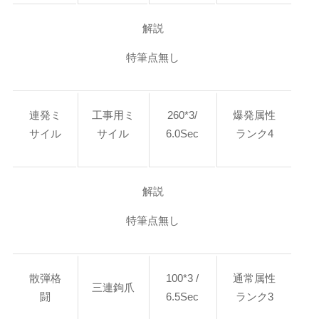
解説
特筆点無し
連発ミ
工事用ミ
260*3/
爆発属性
サイル
サイル
6.0Sec
ランク4
解説
特筆点無し
散弾格
100*3 /
通常属性
三連鉤爪
闘
6.5Sec
ランク3