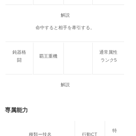
解説
命中すると相手を牽引する。
鈍器格
通常属性
覇王重機
闘
ランク5
解説
専属能力
特
種類ー技名
行動CT