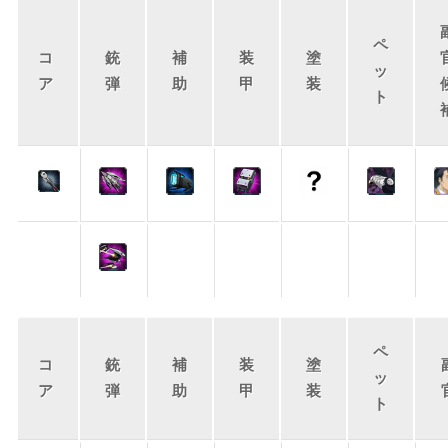
ペ
コ
銃
補
装
塗
ッ
ア
弾
助
甲
装
ト
ペ
コ
銃
補
装
塗
ッ
ア
弾
助
甲
装
ト