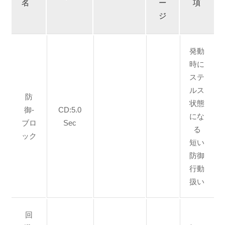
名
ー
項
ジ
発動
時に
ステ
ルス
防
状態
御-
CD:5.0
にな
ブロ
Sec
る
ック
短い
防御
行動
扱い
回