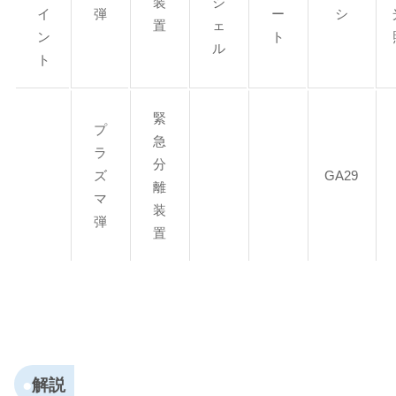
装
シ
イ
弾
ー
シ
置
ェ
ン
ト
ル
ト
緊
プ
急
ラ
分
ズ
GA29
離
マ
装
弾
置
解説