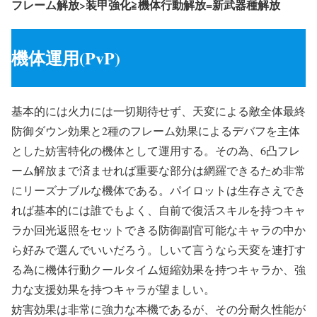
フレーム解放>装甲強化≧機体行動解放=新武器種解放
機体運用(PvP)
基本的には火力には一切期待せず、天変による敵全体最終
防御ダウン効果と2種のフレーム効果によるデバフを主体
とした妨害特化の機体として運用する。その為、6凸フレ
ーム解放まで済ませれば重要な部分は網羅できるため非常
にリーズナブルな機体である。パイロットは生存さえでき
れば基本的には誰でもよく、自前で復活スキルを持つキャ
ラか回光返照をセットできる防御副官可能なキャラの中か
ら好みで選んでいいだろう。しいて言うなら天変を連打す
る為に機体行動クールタイム短縮効果を持つキャラか、強
力な支援効果を持つキャラが望ましい。
妨害効果は非常に強力な本機であるが、その分耐久性能が