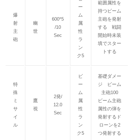
範囲属性を
ー
持つビーム
爆
ム
600*5
主砲を発射
射
幽
属
/10
する 戦闘
主
世
性
Sec
開始時未装
砲
ラ
填でスター
ン
トする
ク5
ビ
基礎ダメー
特
ー
ジ ビーム
殊
ム
主砲100
2発/
ミ
鷹
属
ビーム主砲
12.0
サ
視
性
属性の弾を
Sec
イ
ラ
発射するド
ル
ン
ローンを2
ク5
つ発射する