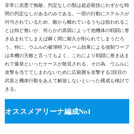
非常に劣悪で無敵、判定なしの類は超必殺技にわずかな時
間の判定なしがあるのみである。一部の行動にステルスが
付与されているため、敵から離れているうちは狙われるこ
とは殆ど無いが、何らかの原因によって他機体の戦闘に巻
き込まれてしまえば瞬く間に耐久が削られてしまうだろ
う。特に、ウムルの被弾時フレーム効果による強制ワープ
は本機の天敵と言ってもよく、これにより戦闘に巻き込ま
れて爆発といったケースが散見される。その為、ウムルに
攻撃を当ててしまわないために広範囲を攻撃する2段目の
武装と機体行動をあえて解放しないといった構成も検討で
きる。
オススメアリーナ編成No1