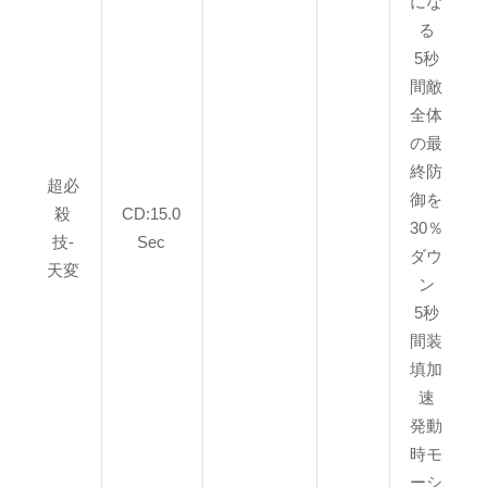
にな
る
5秒
間敵
全体
の最
終防
超必
御を
殺
CD:15.0
30％
技-
Sec
ダウ
天変
ン
5秒
間装
填加
速
発動
時モ
ーシ