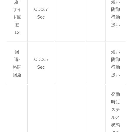
避-
短い
サイ
CD:2.7
防御
ド回
Sec
行動
避
扱い
L2
回
短い
避-
CD:2.5
防御
格闘
Sec
行動
回避
扱い
発動
時に
ステ
ルス
状態