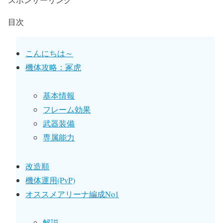
目次
こんにちは～
機体攻略：冢虎
基本情報
フレーム効果
武器装備
専属能力
改造順
機体運用(PvP)
オススメアリーナ編成No1
解説