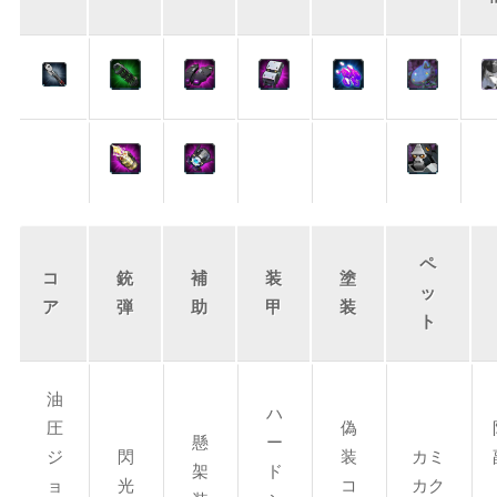
ペ
コ
銃
補
装
塗
ッ
ア
弾
助
甲
装
ト
油
ハ
圧
偽
懸
ー
ジ
閃
装
カミ
架
ド
ョ
光
コ
カク