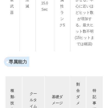
15.0
武
滅
性
心に近いほ
Sec
器
ラ
どヒット数
ン
が増加す
ク5
る。最大ヒ
ット数不明
(15ヒットま
では確認)
専属能力
割
種
合
特
クー
類-
基礎ダ
ダ
記
ルタ
技
メージ
メ
事
イム