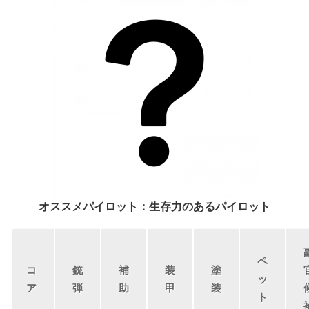
オススメパイロット：生存力のあるパイロット
ペ
コ
銃
補
装
塗
ッ
ア
弾
助
甲
装
ト