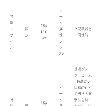
ビ
特
ー
殊
ム
2発/
ミ
狼
属
上記武器と
12.0
サ
歩
性
同性能
Sec
イ
ラ
ル
ン
ク5
基礎ダメー
ジ ビーム
特装240
ビ
目標の近く
ー
で円状の衝
特
ム
撃波を発生
1発/
装
湮
属
させる。中