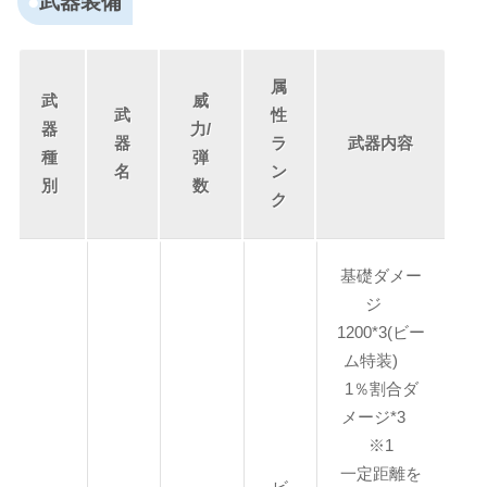
武器装備
属
武
威
武
性
器
力/
器
ラ
武器内容
種
弾
名
ン
別
数
ク
基礎ダメー
ジ
1200*3(ビー
ム特装)
1％割合ダ
メージ*3
※1
一定距離を