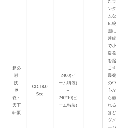
たラ
ンダ
ムな
広範
囲に
連続
で小
爆発
を起
超必
こす
殺
2400(ビ
爆発
技-
ーム特装)
の中
CD:18.0
奥
＋
心か
Sec
義・
240*10(ビ
ら離
天下
ーム特装)
れる
転覆
ほど
ダメ
ージ