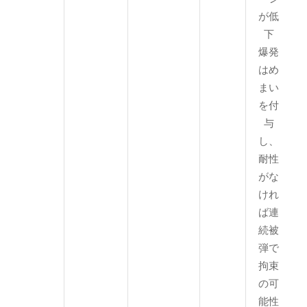
が低
下
爆発
はめ
まい
を付
与
し、
耐性
がな
けれ
ば連
続被
弾で
拘束
の可
能性