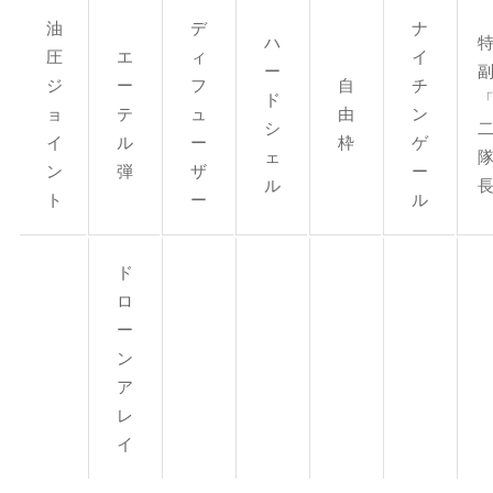
油
デ
ナ
ハ
圧
エ
ィ
イ
ー
ジ
ー
フ
自
チ
ド
ョ
テ
ュ
由
ン
シ
イ
ル
ー
枠
ゲ
ェ
ン
弾
ザ
ー
ル
ト
ー
ル
ド
ロ
ー
ン
ア
レ
イ