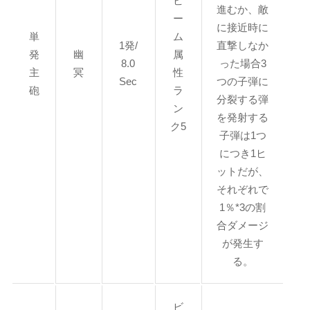
ビ
進むか、敵
ー
に接近時に
単
ム
1発/
直撃しなか
発
幽
属
8.0
った場合3
主
冥
性
Sec
つの子弾に
砲
ラ
分裂する弾
ン
を発射する
ク5
子弾は1つ
につき1ヒ
ットだが、
それぞれで
1％*3の割
合ダメージ
が発生す
る。
ビ