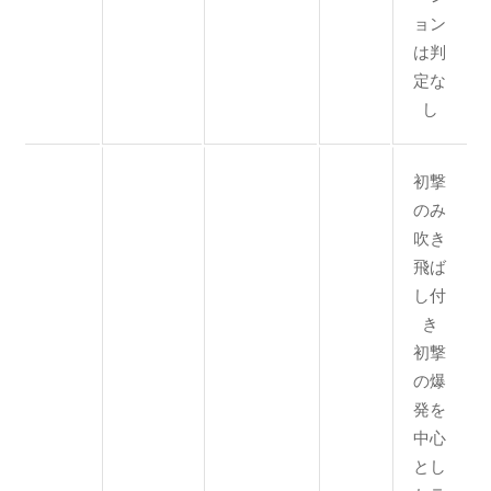
ョン
は判
定な
し
初撃
のみ
吹き
飛ば
し付
き
初撃
の爆
発を
中心
とし