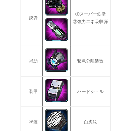
①スーパー鉄拳
銃弾
②強力エネ吸収弾
補助
緊急分離装置
装甲
ハードシェル
塗装
白虎紋