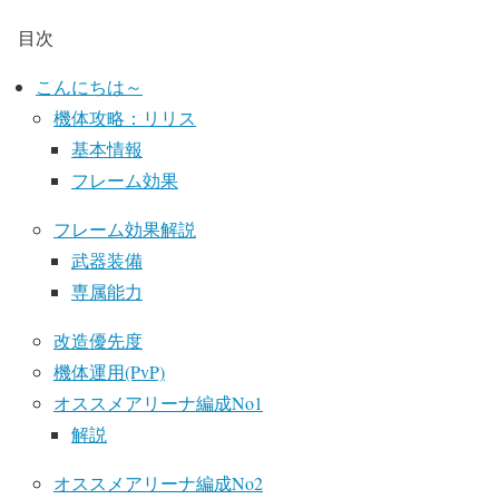
目次
こんにちは～
機体攻略：リリス
基本情報
フレーム効果
フレーム効果解説
武器装備
専属能力
改造優先度
機体運用(PvP)
オススメアリーナ編成No1
解説
オススメアリーナ編成No2