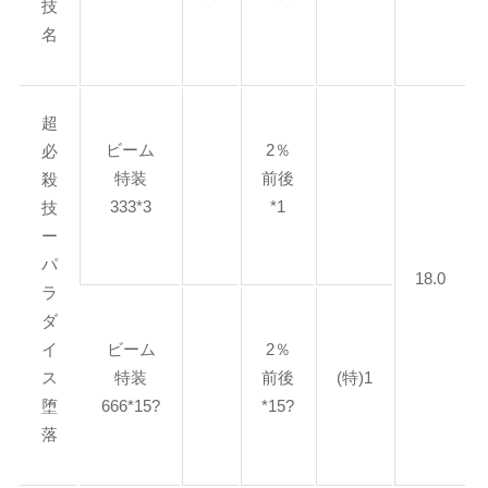
技
名
超
ビーム
2％
必
特装
前後
殺
333*3
*1
技
ー
パ
18.0
ラ
ダ
イ
ビーム
2％
ス
特装
前後
(特)1
堕
666*15?
*15?
落