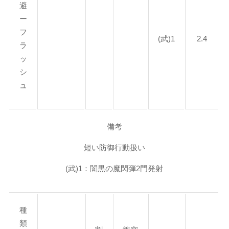
避
ー
フ
(武)1
2.4
ラ
ッ
シ
ュ
備考
短い防御行動扱い
(武)1：闇黒の魔閃弾2門発射
種
類