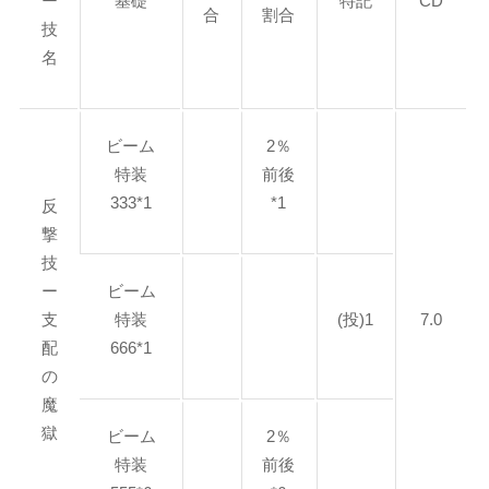
ー
基礎
特記
CD
合
割合
技
名
ビーム
2％
特装
前後
333*1
*1
反
撃
技
ー
ビーム
支
特装
(投)1
7.0
配
666*1
の
魔
獄
ビーム
2％
特装
前後