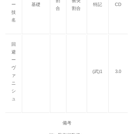
割
衝突
ー
基礎
特記
CD
合
割合
技
名
回
避
ー
ヴ
(武)1
3.0
ァ
ニ
シ
ュ
備考