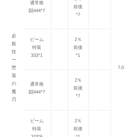
通常格
前後
闘444*7
*7
必
ビーム
2％
殺
特装
前後
技
333*1
*1
ー
堕
7.0
落
2％
の
通常格
前後
魔
闘444*7
*7
刃
ビーム
2％
特装
前後
333*6
*1