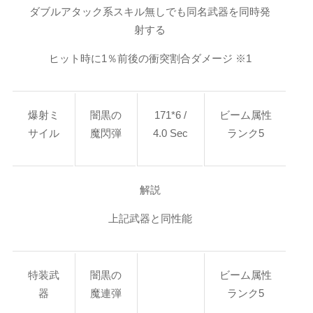
ダブルアタック系スキル無しでも同名武器を同時発
射する
ヒット時に1％前後の衝突割合ダメージ ※1
爆射ミ
闇黒の
171*6 /
ビーム属性
サイル
魔閃弾
4.0 Sec
ランク5
解説
上記武器と同性能
特装武
闇黒の
ビーム属性
器
魔連弾
ランク5