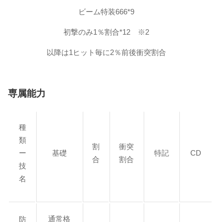
ビーム特装666*9
初撃のみ1％割合*12 ※2
以降は1ヒット毎に2％前後衝突割合
専属能力
種
類
割
衝突
ー
基礎
特記
CD
合
割合
技
名
通常格
防