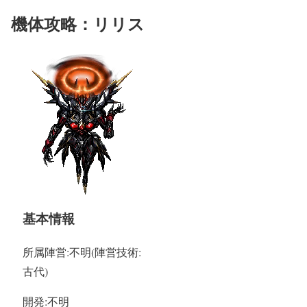
機体攻略：リリス
基本情報
所属陣営:不明(陣営技術:
古代)
開発:不明