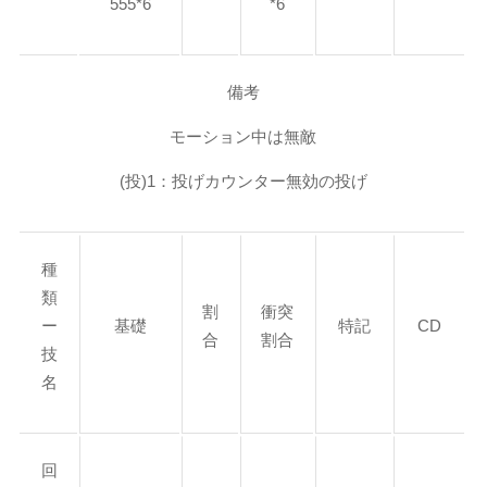
555*6
*6
備考
モーション中は無敵
(投)1：投げカウンター無効の投げ
種
類
割
衝突
ー
基礎
特記
CD
合
割合
技
名
回