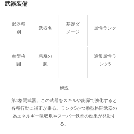
武器装備
武器種
基礎ダ
武器名
属性ランク
別
メージ
拳型格
悪魔の
通常属性ラ
闘
腕
ンク5
解説
第1格闘武器。この武器をスキルや銃弾で強化すると
各種行動に補正が乗る。ランク5かつ拳型格闘武器の
為エネルギー吸収爪やスーパー鉄拳の効果が発動す
る。