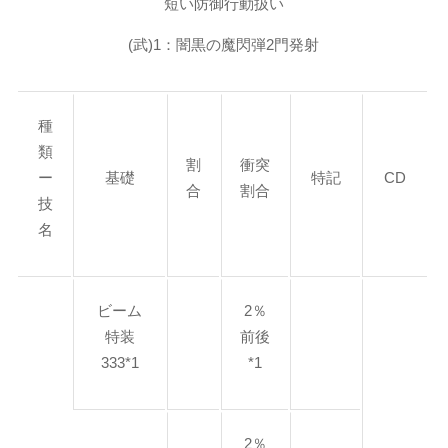
短い防御行動扱い
(武)1：闇黒の魔閃弾2門発射
種
類
割
衝突
ー
基礎
特記
CD
合
割合
技
名
ビーム
2％
特装
前後
333*1
*1
2％