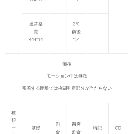
通常格
2％
闘
前後
444*14
*14
備考
モーション中は無敵
密着する距離では格闘判定部分が当たらない
種
類
割
衝突
ー
基礎
特記
CD
合
割合