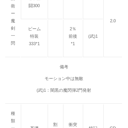
闘300
衛
ー
魔
2.0
剣
ビーム
2％
一
特装
前後
(武)1
閃
333*1
*1
備考
モーション中は無敵
(武)1：闇黒の魔閃弾2門発射
種
類
割
衝突