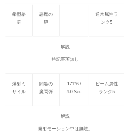
拳型格
悪魔の
通常属性ラ
闘
腕
ンク5
解説
特記事項無し
爆射ミ
闇黒の
171*6 /
ビーム属性
サイル
魔閃弾
4.0 Sec
ランク5
解説
発射モーション中は無敵。