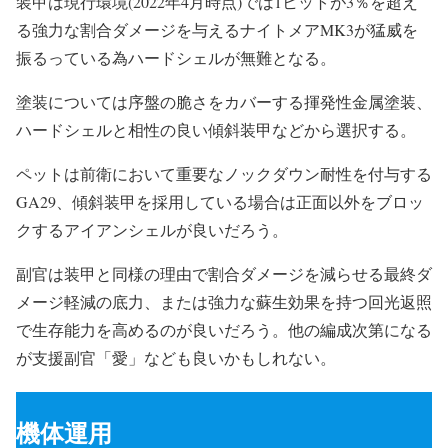
装甲は現行環境(2022年4月時点)では1ヒットが3％を超え
る強力な割合ダメージを与えるナイトメアMK3が猛威を
振るっている為ハードシェルが無難となる。
塗装については序盤の脆さをカバーする揮発性金属塗装、
ハードシェルと相性の良い傾斜装甲などから選択する。
ペットは前衛において重要なノックダウン耐性を付与する
GA29、傾斜装甲を採用している場合は正面以外をブロッ
クするアイアンシェルが良いだろう。
副官は装甲と同様の理由で割合ダメージを減らせる最終ダ
メージ軽減の底力、または強力な蘇生効果を持つ回光返照
で生存能力を高めるのが良いだろう。他の編成次第になる
が支援副官「愛」なども良いかもしれない。
機体運用