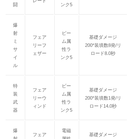
レード
闘
ンク5
爆
射
ビー
フェア
基礎ダメージ
ミ
ム属
リーフ
200*装填数8発/リ
サ
性ラ
ェザー
ロード8.0秒
イ
ンク5
ル
特
ビー
フェア
基礎ダメージ
装
ム属
リーウ
200*装填数1発/リ
武
性ラ
ィンド
ロード14.0秒
器
ンク5
爆
電磁
フェア
基礎ダメージ
射
属性