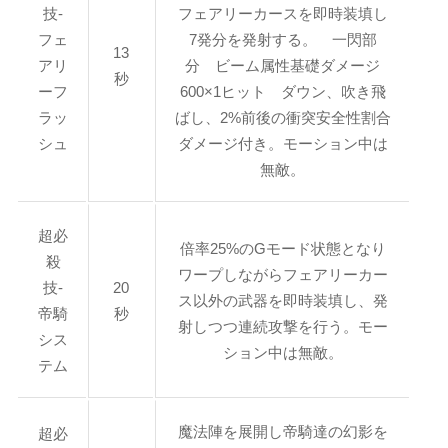
技-
フェアリーカースを即時装填し
フェ
7発分を発射する。 一閃部
13
アリ
分 ビーム属性基礎ダメージ
秒
ーフ
600×1ヒット ダウン、吹き飛
ラッ
ばし、2%前後の衝突安全性割合
シュ
ダメージ付き。モーション中は
無敵。
超必
倍率25%のGモード状態となり
殺
ワープしながらフェアリーカー
技-
20
ス以外の武器を即時装填し、発
帝騎
秒
射しつつ連続攻撃を行う。モー
シス
ション中は無敵。
テム
魔法陣を展開し帝騎達の幻影を
超必