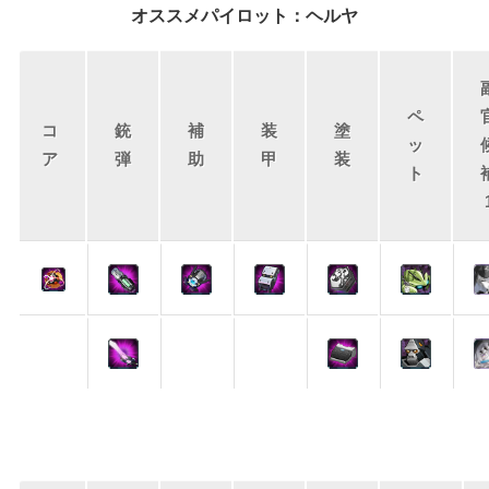
オススメパイロット：ヘルヤ
ペ
コ
銃
補
装
塗
ッ
ア
弾
助
甲
装
ト