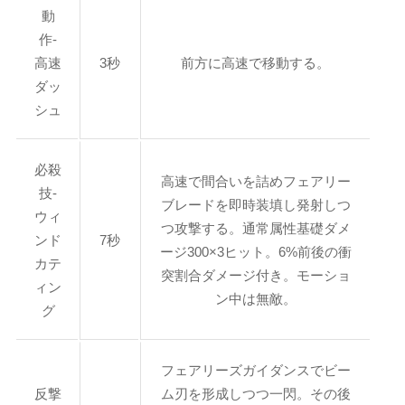
動
作-
高速
3秒
前方に高速で移動する。
ダッ
シュ
必殺
高速で間合いを詰めフェアリー
技-
ブレードを即時装填し発射しつ
ウィ
つ攻撃する。通常属性基礎ダメ
ンド
7秒
ージ300×3ヒット。6%前後の衝
カテ
突割合ダメージ付き。モーショ
ィン
ン中は無敵。
グ
フェアリーズガイダンスでビー
反撃
ム刃を形成しつつ一閃。その後