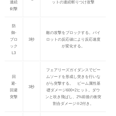
連続
ットの連続斬りつけ攻撃
剣撃
防
御-
敵の攻撃をブロックする。パイ
ブロ
3秒
ロットの反応値により反応速度
ック
が変化する。
L3
フェアリーズガイダンスでビー
回
ムソードを形成し突きを行いな
避-
がら突撃する。 ビーム属性基
3秒
回避
礎ダメージ600×2ヒット。ダウ
突撃
ンと吹き飛ばし、2%前後の衝突
割合ダメージ※2付き。