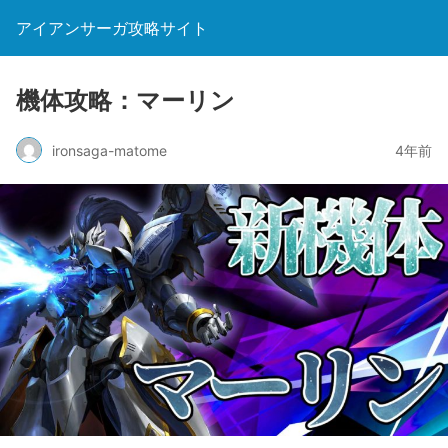
アイアンサーガ攻略サイト
機体攻略：マーリン
ironsaga-matome
4年前