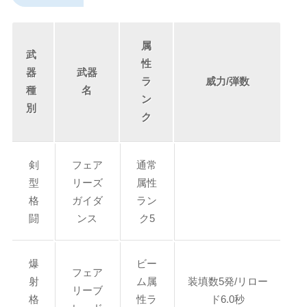
属
武
性
器
武器
ラ
威力/弾数
種
名
ン
別
ク
剣
フェア
通常
型
リーズ
属性
格
ガイダ
ラン
闘
ンス
ク5
爆
ビー
フェア
射
ム属
装填数5発/リロー
リーブ
格
性ラ
ド6.0秒