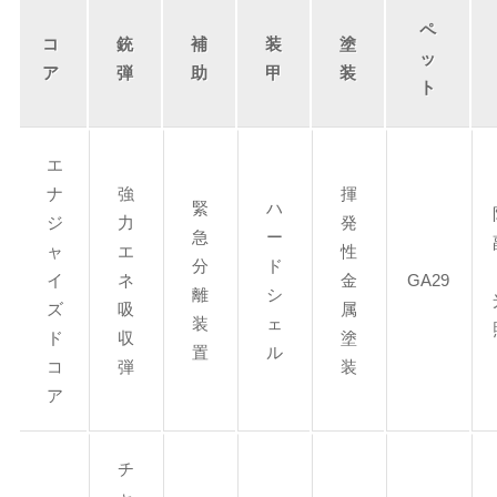
ペ
コ
銃
補
装
塗
ッ
ア
弾
助
甲
装
ト
エ
ナ
強
揮
緊
ハ
ジ
力
発
急
ー
ャ
エ
性
分
ド
イ
ネ
金
GA29
離
シ
ズ
吸
属
装
ェ
ド
収
塗
置
ル
コ
弾
装
ア
チ