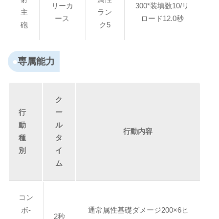
リーカ
300*装填数10/リ
主
ラン
ース
ロード12.0秒
砲
ク5
専属能力
ク
行
ー
動
ル
行動内容
種
タ
別
イ
ム
コン
ボ-
通常属性基礎ダメージ200×6ヒ
2秒