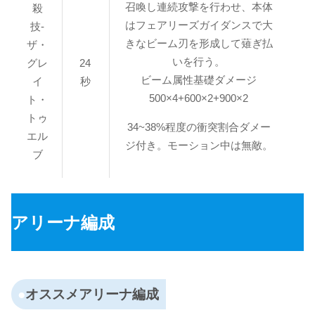
召喚し連続攻撃を行わせ、本体
殺
はフェアリーズガイダンスで大
技-
きなビーム刃を形成して薙ぎ払
ザ・
いを行う。
グレ
24
ビーム属性基礎ダメージ
イ
秒
500×4+600×2+900×2
ト・
トゥ
34~38%程度の衝突割合ダメー
エル
ジ付き。モーション中は無敵。
ブ
アリーナ編成
オススメアリーナ編成