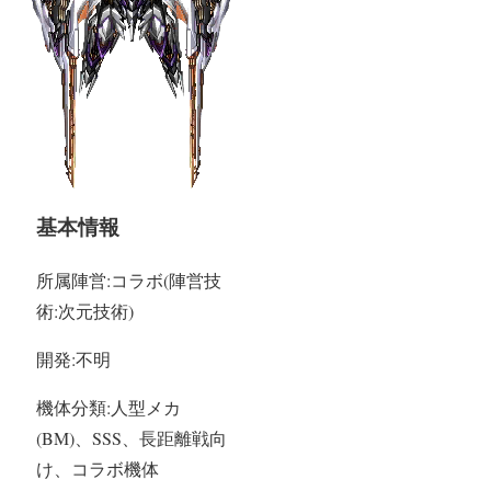
基本情報
所属陣営:コラボ(陣営技
術:次元技術)
開発:不明
機体分類:人型メカ
(BM)、SSS、長距離戦向
け、コラボ機体