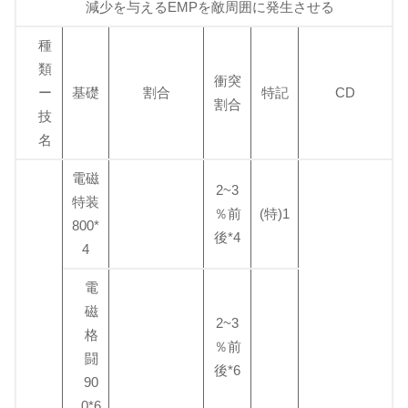
減少を与えるEMPを敵周囲に発生させる
種
類
衝突
ー
基礎
割合
特記
CD
割合
技
名
電磁
2~3
特装
％前
(特)1
800*
後*4
4
電
磁
2~3
格
％前
闘
後*6
90
0*6