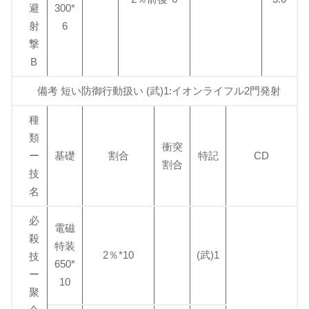
避
300*
射
6
撃
B
備考 短い防御行動扱い (武)1:イオンライフル2門発射
種
類
衝突
ー
基礎
割合
特記
CD
割合
技
名
必
電磁
殺
特装
2％*10
(武)1
技
650*
ー
10
聚