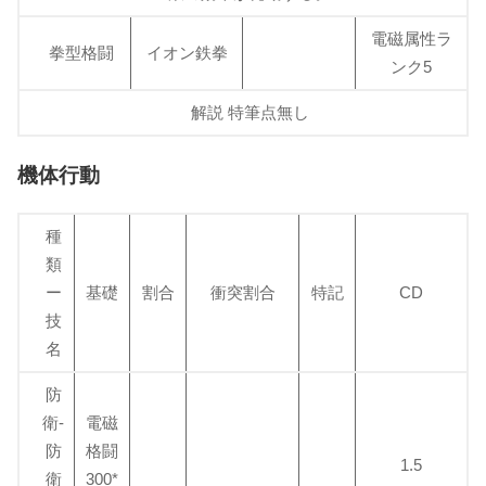
電磁属性ラ
拳型格闘
イオン鉄拳
ンク5
解説 特筆点無し
機体行動
種
類
ー
基礎
割合
衝突割合
特記
CD
技
名
防
衛-
電磁
防
格闘
1.5
衛
300*