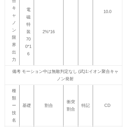
合
キ
電
10.0
ャ
磁
ノ
特
ン
装
2%*16
限
70
界
0*1
出
6
力
備考 モーション中は無敵判定なし (武)1:イオン聚合キャ
ノン発射
種
類
衝突
ー
基礎
割合
特記
CD
割合
技
名