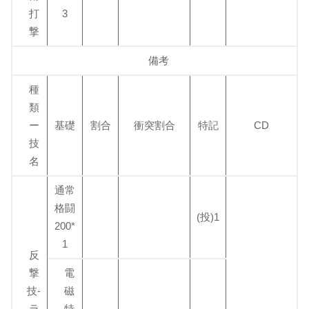
打
3
撃
備考
種
類
ー
基礎
割合
衝突割合
特記
CD
技
名
通常
格闘
(投)1
200*
1
反
撃
電
技-
磁
ラ
特