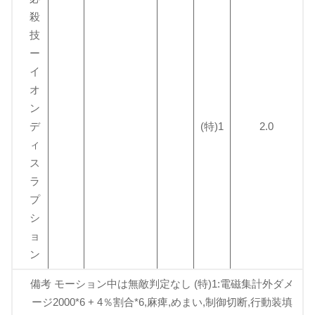
殺
技
ー
イ
オ
ン
デ
(特)1
2.0
ィ
ス
ラ
プ
シ
ョ
ン
備考 モーション中は無敵判定なし (特)1:電磁集計外ダメ
ージ2000*6 + 4％割合*6,麻痺,めまい,制御切断,行動装填