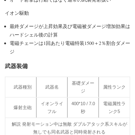
イオン駆動
最終ダメージが上昇効果及び電磁被ダメージ増加効果は
ハードシェル後の計算
電磁チェーンは1回あたり電磁特装1500＋2％割合ダメー
ジ
武器装備
基礎ダメー
武器種別
武器名
属性ランク
ジ
イオンライ
400*10 / 7.0
電磁属性ラ
爆射主砲
フル
秒
ンク5
解説 発射モーション中は無敵 ダブルアタック系スキルが
無しでも同名武器と同時発射される