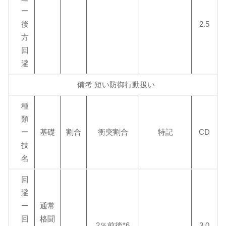
ー
後
2.5
方
回
避
備考 短い防御行動扱い
種
類
ー
基礎
割合
衝突割合
特記
CD
技
名
回
避
ー
通常
回
格闘
2％前後*6
3.0