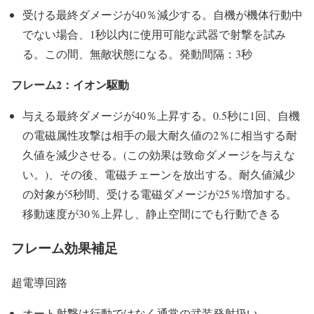
受ける最終ダメージが40％減少する。自機が機体行動中
でない場合、1秒以内に使用可能な武器で射撃を試み
る。この間、無敵状態になる。発動間隔：3秒
フレーム2：イオン駆動
与える最終ダメージが40％上昇する。0.5秒に1回、自機
の電磁属性攻撃は相手の最大耐久値の2％に相当する耐
久値を減少させる。(この効果は致命ダメージを与えな
い。)、その後、電磁チェーンを放出する。耐久値減少
の対象が5秒間、受ける電磁ダメージが25％増加する。
移動速度が30％上昇し、静止空間にでも行動できる
フレーム効果補足
超電導回路
オート射撃は行動ではなく通常の武装発射扱い