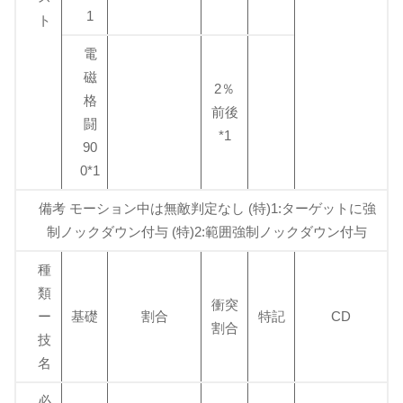
1
ト
電
磁
2％
格
前後
闘
*1
90
0*1
備考 モーション中は無敵判定なし (特)1:ターゲットに強
制ノックダウン付与 (特)2:範囲強制ノックダウン付与
種
類
衝突
ー
基礎
割合
特記
CD
割合
技
名
必