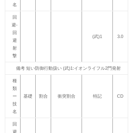
名
回
避-
回
(武)1
3.0
避
射
撃
備考 短い防御行動扱い (武)1:イオンライフル2門発射
種
類
ー
基礎
割合
衝突割合
特記
CD
技
名
回
避