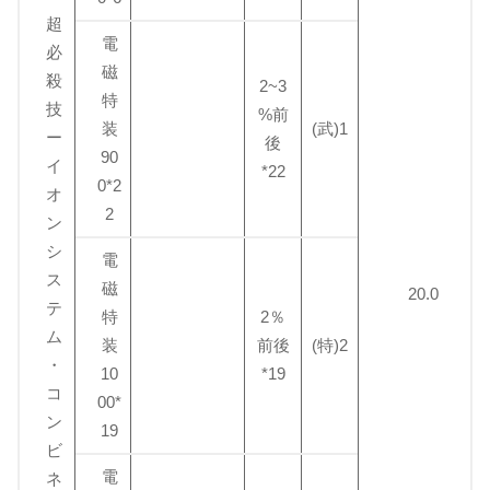
超
電
必
磁
殺
2~3
特
技
%前
装
(武)1
ー
後
90
イ
*22
0*2
オ
2
ン
シ
電
ス
磁
20.0
テ
特
2％
ム
装
前後
(特)2
・
10
*19
コ
00*
ン
19
ビ
電
ネ