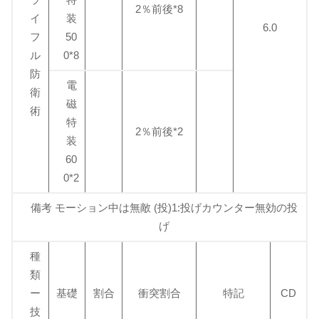
2％前後*8
イ
装
6.0
フ
50
ル
0*8
防
電
衛
磁
術
特
2％前後*2
装
60
0*2
備考 モーション中は無敵 (投)1:投げカウンター無効の投
げ
種
類
ー
基礎
割合
衝突割合
特記
CD
技