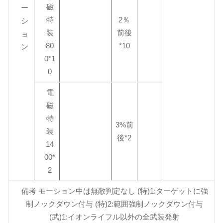
磁
ー
特
2％
シ
装
前後
ョ
80
*10
ン
0*1
0
電
磁
特
3%前
装
後*2
14
00*
2
備考 モーション中は無敵判定なし (特)1:ターゲットに強
制ノックダウン付与 (特)2:範囲強制ノックダウン付与
(武)1:イオンライフル以外の全武装発射