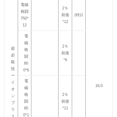
電磁
2％
格闘
前後
(特)1
750*
*12
12
電
磁
2％
超
格
前後
必
闘
*6
殺
80
技
0*6
ー
電
イ
16.0
磁
オ
格
2％
ン
闘
前後
ブ
85
*11
ラ
0*1
ス