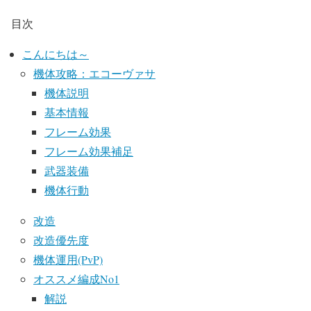
目次
こんにちは～
機体攻略：エコーヴァサ
機体説明
基本情報
フレーム効果
フレーム効果補足
武器装備
機体行動
改造
改造優先度
機体運用(PvP)
オススメ編成No1
解説