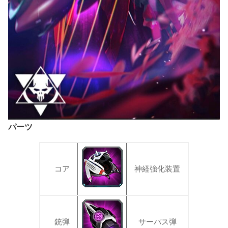
パーツ
コア
神経強化装置
銃弾
サーパス弾