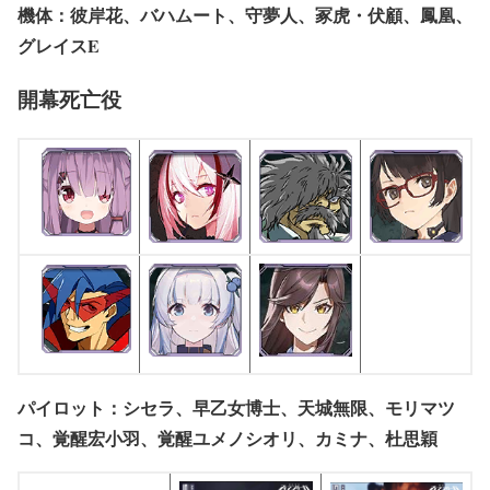
機体：彼岸花、バハムート、守夢人、冢虎・伏顧、鳳凰、
グレイスE
開幕死亡役
パイロット：シセラ、早乙女博士、天城無限、モリマツ
コ、覚醒宏小羽、覚醒ユメノシオリ、カミナ、杜思穎