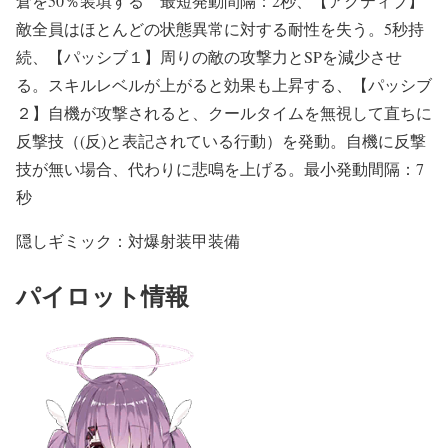
倉を50％装填する 最短発動間隔：2秒、【アクティブ】
敵全員はほとんどの状態異常に対する耐性を失う。5秒持
続、【パッシブ１】周りの敵の攻撃力とSPを減少させ
る。スキルレベルが上がると効果も上昇する、【パッシブ
２】自機が攻撃されると、クールタイムを無視して直ちに
反撃技（(反)と表記されている行動）を発動。自機に反撃
技が無い場合、代わりに悲鳴を上げる。最小発動間隔：7
秒
隠しギミック：対爆射装甲装備
パイロット情報