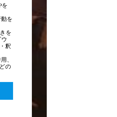
Pを
行動を
きを
ピウ
・釈
併用、
どの