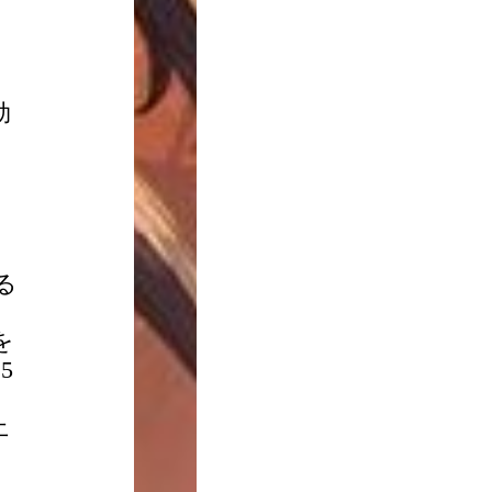
効
％
ウ
る
を
5
上