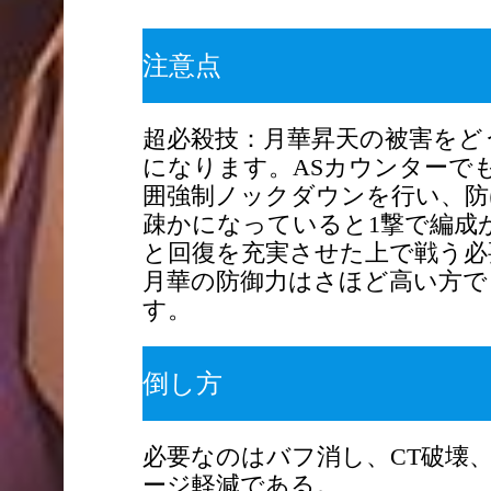
注意点
超必殺技：月華昇天の被害をど
になります。ASカウンターで
囲強制ノックダウンを行い、防
疎かになっていると1撃で編成
と回復を充実させた上で戦う必
月華の防御力はさほど高い方で
す。
倒し方
必要なのはバフ消し、CT破壊
ージ軽減である。