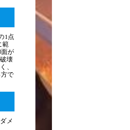
の1点
に範
御面が
T破壊
く、
い方で
＆ダメ