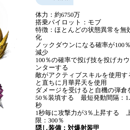
体力：約6750万
搭乗パイロット：モブ
特徴：ほとんどの状態異常を無
化
ノックダウンになる確率が100
減少
100％の確率で投げ技を投げカ
ンターする
敵がアクティブスキルを使用す
と直ちに月華昇天を使用
ダメージを受けると自機の弾倉
50％装填する 最短発動間隔：1.
秒
1秒毎に攻撃力が3％上昇する 
限：300％
隠し装備：対爆射装甲