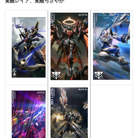
覚醒レイア、覚醒弓さやか