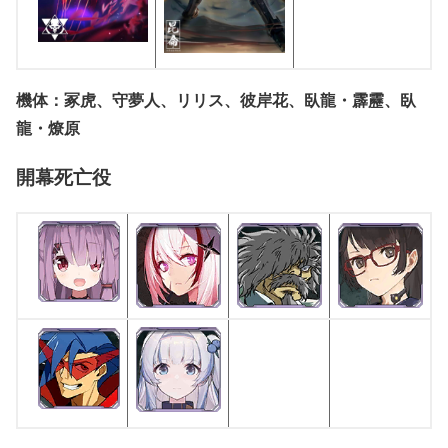
機体：冢虎、守夢人、リリス、彼岸花、臥龍・霹靂、臥
龍・燎原
開幕死亡役