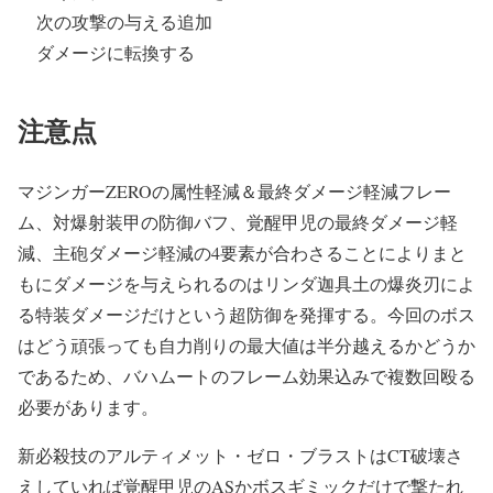
次の攻撃の与える追加
ダメージに転換する
注意点
マジンガーZEROの属性軽減＆最終ダメージ軽減フレー
ム、対爆射装甲の防御バフ、覚醒甲児の最終ダメージ軽
減、主砲ダメージ軽減の4要素が合わさることによりまと
もにダメージを与えられるのはリンダ迦具土の爆炎刃によ
る特装ダメージだけという超防御を発揮する。今回のボス
はどう頑張っても自力削りの最大値は半分越えるかどうか
であるため、バハムートのフレーム効果込みで複数回殴る
必要があります。
新必殺技のアルティメット・ゼロ・ブラストはCT破壊さ
えしていれば覚醒甲児のASかボスギミックだけで撃たれ