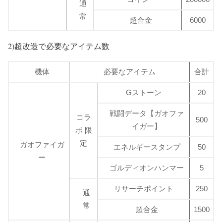
通
常
超合金
6000
2)超改造で必要なアイテム数
機体
必要なアイテム
合計
Gストーン
20
戦闘データ【ガオファ
コラ
500
イガー】
ボ 限
定
ガオファイガ
エネルギースタンプ
50
ー
ゴルディオンハンマー
5
リサーチポイント
250
通
常
超合金
1500