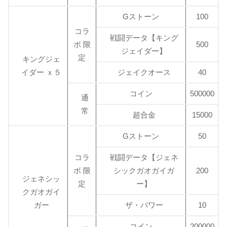
Gストーン
100
コラ
戦闘データ【キング
ボ 限
500
ジェイダー】
定
キングジェ
イダー ｘ５
ジェイクオース
40
コイン
500000
通
常
超合金
15000
Gストーン
50
コラ
戦闘データ【ジェネ
ボ 限
シックガオガイガ
200
ジェネシッ
定
ー】
クガオガイ
ガー
ザ・パワー
10
コイン
200000