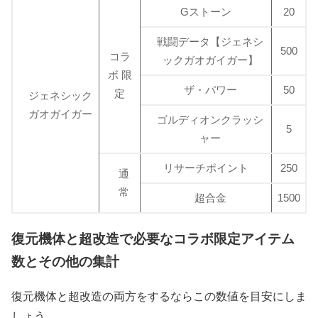
Gストーン
20
戦闘データ【ジェネシ
500
コラ
ックガオガイガー】
ボ 限
ザ・パワー
50
定
ジェネシック
ガオガイガー
ゴルディオンクラッシ
5
ャー
リサーチポイント
250
通
常
超合金
1500
復元機体と超改造で必要なコラボ限定アイテム
数とその他の集計
復元機体と超改造の両方をするならこの数値を目安にしま
しょう。