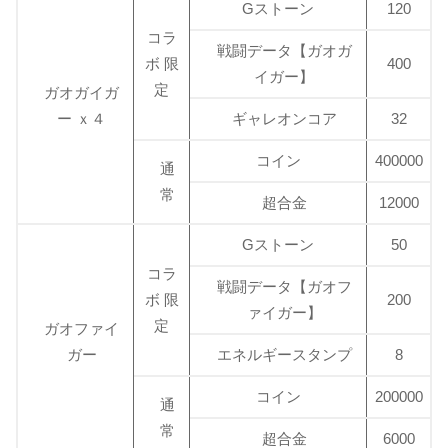
Gストーン
120
コラ
戦闘データ【ガオガ
ボ 限
400
イガー】
定
ガオガイガ
ー ｘ４
ギャレオンコア
32
コイン
400000
通
常
超合金
12000
Gストーン
50
コラ
戦闘データ【ガオフ
ボ 限
200
ァイガー】
定
ガオファイ
ガー
エネルギースタンプ
8
コイン
200000
通
常
超合金
6000