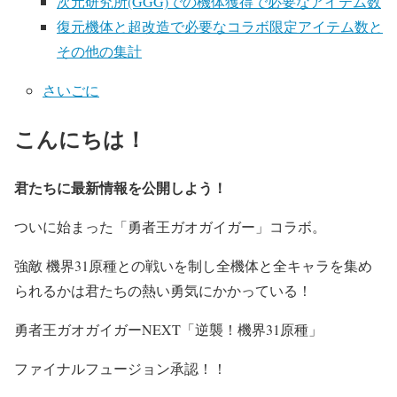
次元研究所(GGG)での機体獲得で必要なアイテム数
復元機体と超改造で必要なコラボ限定アイテム数と
その他の集計
さいごに
こんにちは！
君たちに最新情報を公開しよう！
ついに始まった「勇者王ガオガイガー」コラボ。
強敵 機界31原種との戦いを制し全機体と全キャラを集め
られるかは君たちの熱い勇気にかかっている！
勇者王ガオガイガーNEXT「逆襲！機界31原種」
ファイナルフュージョン承認！！