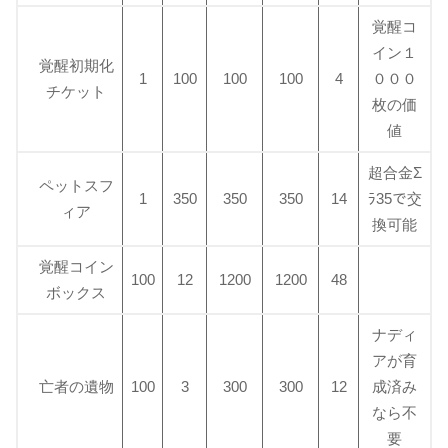
覚醒コ
イン１
覚醒初期化
1
100
100
100
4
０００
チケット
枚の価
値
超合金Σ
ペットスフ
1
350
350
350
14
ﾗ35で交
ィア
換可能
覚醒コイン
100
12
1200
1200
48
ボックス
ナディ
アが育
亡者の遺物
100
3
300
300
12
成済み
なら不
要