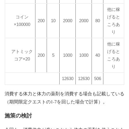
他に稼
コイン
げると
200
10
2000
2000
80
×100000
ころあ
り
他に稼
アトミック
げると
200
5
1000
1000
40
コア×20
ころあ
り
12630
12630
506
消費する体力と体力の薬剤を消費する場合も記載している
（期間限定クエストの1-7を回した場合で計算）。
施策の検討