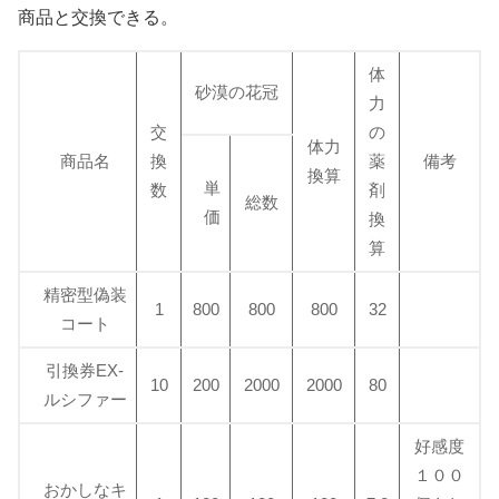
商品と交換できる。
体
砂漠の花冠
力
交
の
体力
商品名
換
薬
備考
換算
単
数
剤
総数
価
換
算
精密型偽装
1
800
800
800
32
コート
引換券EX-
10
200
2000
2000
80
ルシファー
好感度
１００
おかしなキ